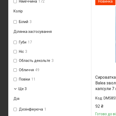
Новинка
Німеччина
172
Колір
Білий
3
Ділянка застосування
Губи
17
Ніс
3
Область декольте
3
Обличчя
49
Сироватка
Повіки
11
Balea звол
капсули 7
Ще 3
DM585
Дія
92 ₴
Дезінфікуюча
1
Готово до в