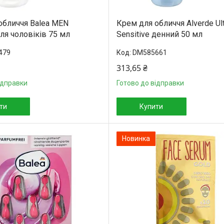
обличчя Balea MEN
Крем для обличчя Alverde Ult
для чоловіків 75 мл
Sensitive денний 50 мл
479
DM585661
313,65 ₴
ідправки
Готово до відправки
ти
Купити
Новинка