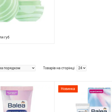
ля губ
Новинка