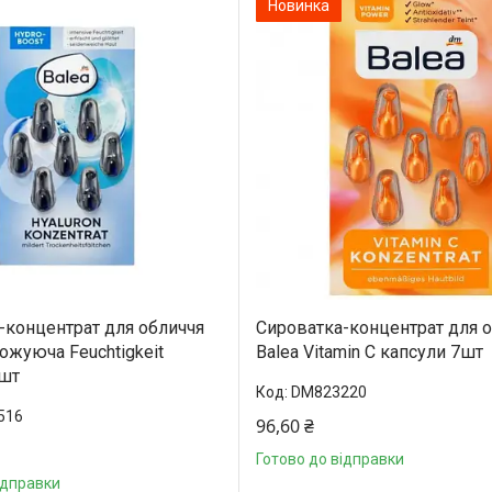
Новинка
-концентрат для обличчя
Сироватка-концентрат для 
ожуюча Feuchtigkeit
Balea Vitamin C капсули 7шт
 шт
DM823220
516
96,60 ₴
Готово до відправки
ідправки