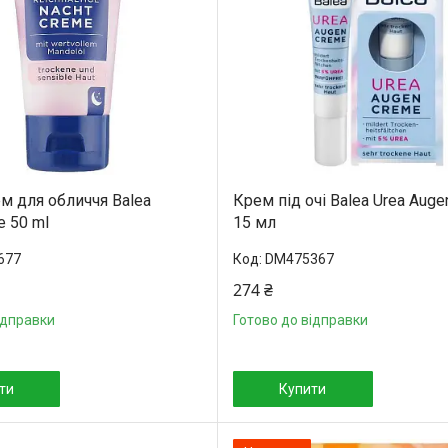
м для обличчя Balea
Крем під очі Balea Urea Aug
e 50 ml
15 мл
677
DM475367
274 ₴
ідправки
Готово до відправки
ти
Купити