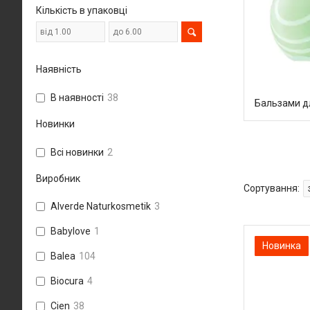
Кількість в упаковці
Наявність
В наявності
38
Бальзами д
Новинки
Всі новинки
2
Виробник
Alverde Naturkosmetik
3
Babylove
1
Новинка
Balea
104
Biocura
4
Cien
38