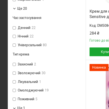
Ще 20
Крем для 
Sensitive 
Час застосування
DM508
Денний
22
284 ₴
Нічний
22
Готово до в
Універсальний
80
Купи
Тип крема
Захисний
2
Новинка
Зволожуючий
30
Лікувальний
1
Омолоджуючий
19
Поживний
5
Ще 1