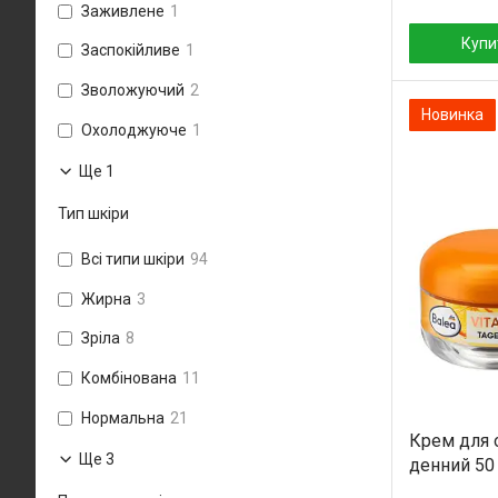
Заживлене
1
Купи
Заспокійливе
1
Зволожуючий
2
Новинка
Охолоджуюче
1
Ще 1
Тип шкіри
Всі типи шкіри
94
Жирна
3
Зріла
8
Комбінована
11
Нормальна
21
Крем для о
Ще 3
денний 50