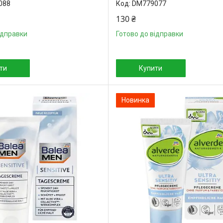
088
DM779077
130 ₴
ідправки
Готово до відправки
ти
Купити
Новинка