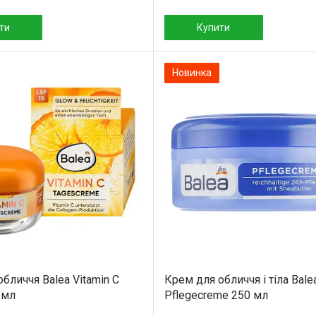
ти
Купити
Новинка
бличчя Balea Vitamin C
Крем для обличчя і тіла Bale
 мл
Pflegecreme 250 мл