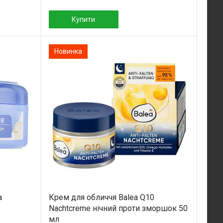
Купити
Новинка
a
Крем для обличчя Balea Q10
Nachtcreme нічний проти зморшок 50
мл