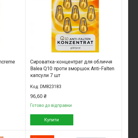
encreme
Сироватка-концентрат для обличчя
Balea Q10 проти зморшок Anti-Falten
капсули 7 шт
DM823183
96,60 ₴
Готово до відправки
Купити