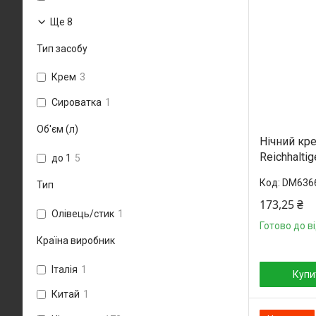
Ще 8
Тип засобу
Крем
3
Сироватка
1
Об'єм (л)
Нічний кре
Reichhaltig
до 1
5
DM636
Тип
173,25 ₴
Олівець/стик
1
Готово до в
Країна виробник
Італія
1
Купи
Китай
1