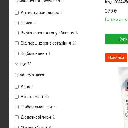
Призначення і результат
DM445
379 ₴
Антибактериальное
1
Готово до в
Блиск
4
Вирівнювання тону обличчя
6
Купи
Від перших ознак старіння
21
Відбілювання
1
Новинка
Ще 38
Проблема шкіри
Акне
1
Вікові зміни
26
Глибокі зморшки
5
Додаткові пори
2
Жирний блиск
4