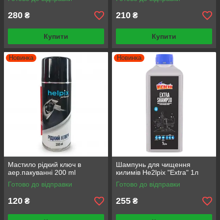
280
210
₴
₴
Купити
Купити
Новинка
Новинка
Мастило рідкий ключ в
Шампунь для чищення
аер.пакуванні 200 ml
килимів He2lpix "Extra" 1л
Готово до відправки
Готово до відправки
120
255
₴
₴