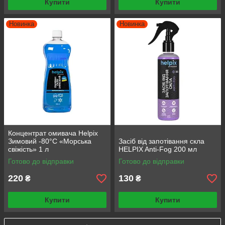
Купити
Купити
Новинка
Новинка
Концентрат омивача Helpix
Зимовий -80°C «Морська
Засіб від запотівання скла
свіжість» 1 л
HELPIX Anti-Fog 200 мл
Готово до відправки
Готово до відправки
220
130
₴
₴
Купити
Купити