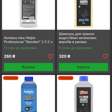
Шампунь для прання
Активна піна Helpix
водостійких килимових
Professional "Standart" 1:3 2 л
виробів в умовах
спеціалізованого цеху "Hard
Готово до відправки
Готово до відправки
Shampoo" 1л
260
320
₴
₴
Купити
Купити
Новинка
Новинка