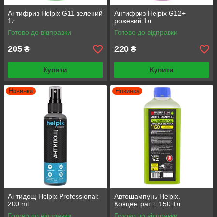
Антифриз Helpix G11 зелений
Антифриз Helpix G12+
1л
рожевий 1л
Готово до відправки
Готово до відправки
205
220
₴
₴
Купити
Купити
Новинка
Новинка
Антидощ Helpix Professional:
Автошампунь Helpix.
200 ml
Концентрат 1:150 1л
Готово до відправки
Готово до відправки