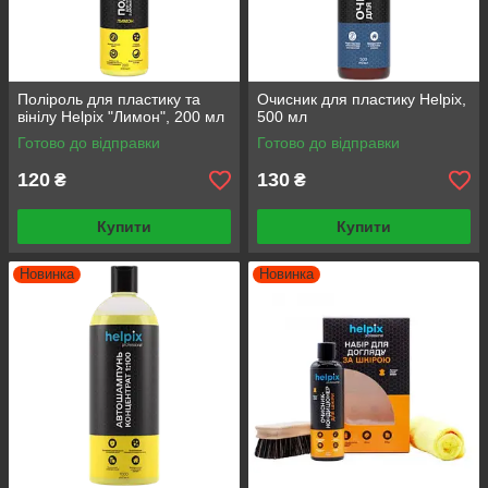
Поліроль для пластику та
Очисник для пластику Helpix,
вінілу Helpix "Лимон", 200 мл
500 мл
Готово до відправки
Готово до відправки
120
130
₴
₴
Купити
Купити
Новинка
Новинка