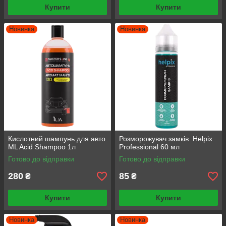
Купити
Купити
Новинка
Новинка
Кислотний шампунь для авто
Розморожувач замків Helpix
ML Acid Shampoo 1л
Professional 60 мл
Готово до відправки
Готово до відправки
280
85
₴
₴
Купити
Купити
Новинка
Новинка