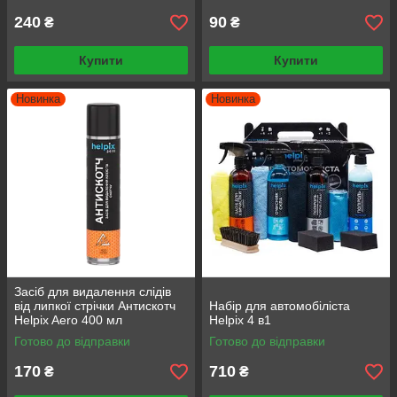
240
90
₴
₴
Купити
Купити
Новинка
Новинка
Засіб для видалення слідів
від липкої стрічки Антискотч
Набір для автомобіліста
Helpix Aero 400 мл
Helpix 4 в1
Готово до відправки
Готово до відправки
170
710
₴
₴