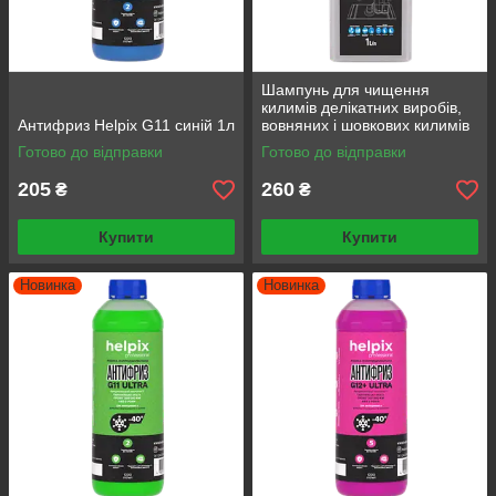
Шампунь для чищення
килимів делікатних виробів,
Антифриз Helpix G11 синій 1л
вовняних і шовкових килимів
ручної роботи "Platinium" 1л
Готово до відправки
Готово до відправки
205
260
₴
₴
Купити
Купити
Новинка
Новинка