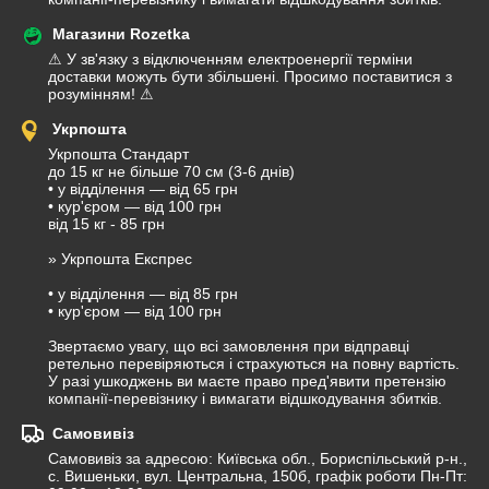
Магазини Rozetka
⚠ У зв'язку з відключенням електроенергії терміни 
доставки можуть бути збільшені. Просимо поставитися з 
розумінням! ⚠
Укрпошта
Укрпошта Стандарт

до 15 кг не більше 70 см (3-6 днів) 

• у відділення — від 65 грн 

• кур'єром — від 100 грн

від 15 кг - 85 грн

» Укрпошта Експрес

• у відділення — від 85 грн

• кур'єром — від 100 грн

Звертаємо увагу, що всі замовлення при відправці 
ретельно перевіряються і страхуються на повну вартість. 

У разі ушкоджень ви маєте право пред'явити претензію 
компанії-перевізнику і вимагати відшкодування збитків.
Самовивіз
Самовивіз за адресою: Київська обл., Бориспільський р-н., 
с. Вишеньки, вул. Центральна, 150б, графік роботи Пн-Пт: 