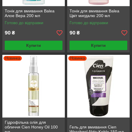
Тонік для вмивання Balea
Тонік для вмивання Balea
Алое Вера 200 мл
Цвіт мигдалю 200 мл
Готово до відправки
Готово до відправки
90
90
₴
₴
Купити
Купити
Новинка
Новинка
Гідрофільна олія для
обличчя Cien Honey Oil 100
Гель для вмивання Cien
мл
Waschgel Aktiv Kohle 150 мл