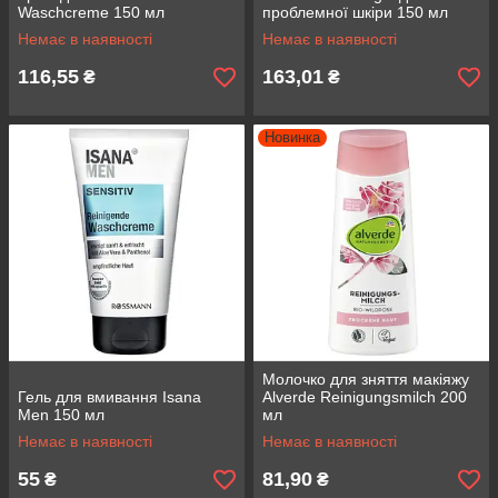
Waschcreme 150 мл
проблемної шкіри 150 мл
Немає в наявності
Немає в наявності
116,55
163,01
₴
₴
Новинка
Молочко для зняття макіяжу
Гель для вмивання Isana
Alverde Reinigungsmilch 200
Men 150 мл
мл
Немає в наявності
Немає в наявності
55
81,90
₴
₴