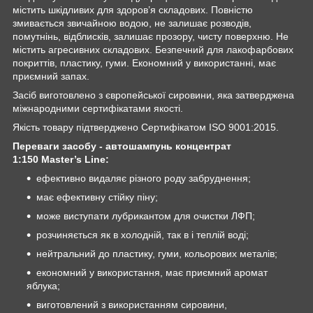
містить шкідливих для здоров’я складових. Повністю
змивається звичайною водою, не залишає розводів,
помутнінь, відблисків, залишає прозору, чисту поверхню. Не
містить агресивних складових. Безпечний для лакофарбових
покриттів, пластику, гуми. Економний у використанні, має
приємний запах.
Засіб виготовлено з європейської сировини, яка затверджена
міжнародними сертифікатами якості.
Якість товару підтверджено Сертифікатом ISO 9001:2015.
Переваги засобу - автошампунь концентрат
1:150
Master
’
s
Line
:
ефективно видаляє різного роду забруднення;
має ефективну стійку піну;
може виступати лубрикантом для очистки ЛФП;
розчиняється як в холодній, так в і теплій воді;
нейтральний до пластику, гуми, кольорових металів;
економний у використання, має приємний аромат
яблука;
виготовлений з використанням сировини,