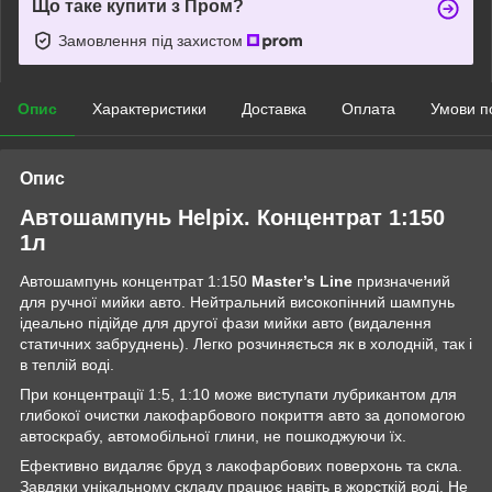
Що таке купити з Пром?
Замовлення під захистом
Опис
Характеристики
Доставка
Оплата
Умови п
Опис
Автошампунь Helpix. Концентрат 1:150
1л
Автошампунь концентрат 1:150
Master
’
s
Line
призначений
для ручної мийки авто. Нейтральний високопінний шампунь
ідеально підійде для другої фази мийки авто (видалення
статичних забруднень). Легко розчиняється як в холодній, так і
в теплій воді.
При концентрації 1:5, 1:10 може виступати лубрикантом для
глибокої очистки лакофарбового покриття авто за допомогою
автоскрабу, автомобільної глини, не пошкоджуючи їх.
Ефективно видаляє бруд з лакофарбових поверхонь та скла.
Завдяки унікальному складу працює навіть в жорсткій воді. Не