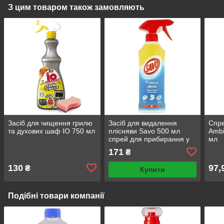
З цим товаром також замовляють
Засіб для чищення грилю
Засіб для видалення
Спре
та духових шаф IO 750 мл
плісняви Savo 500 мл
Ambi
спрей для прибирання у
мл
ванній кімнаті
171
₴
130
97,
₴
Купити
Подібні товари компанії