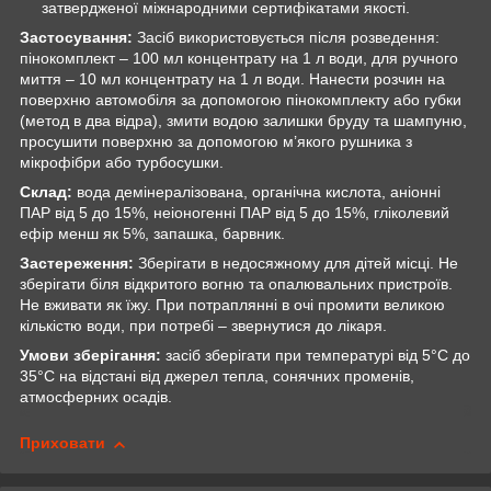
затвердженої міжнародними сертифікатами якості.
Застосування:
Засіб використовується після розведення:
пінокомплект – 100 мл концентрату на 1 л води, для ручного
миття – 10 мл концентрату на 1 л води. Нанести розчин на
поверхню автомобіля за допомогою пінокомплекту або губки
(метод в два відра), змити водою залишки бруду та шампуню,
просушити поверхню за допомогою м’якого рушника з
мікрофібри або турбосушки.
Склад:
вода демінералізована, органічна кислота, аніонні
ПАР від 5 до 15%, неіоногенні ПАР від 5 до 15%, гліколевий
ефір менш як 5%, запашка, барвник.
Застереження:
Зберігати в недосяжному для дітей місці. Не
зберігати біля відкритого вогню та опалювальних пристроїв.
Не вживати як їжу. При потраплянні в очі промити великою
кількістю води, при потребі – звернутися до лікаря.
Умови зберігання:
засіб зберігати при температурі від 5°С до
35°С на відстані від джерел тепла, сонячних променів,
атмосферних осадів.
Приховати