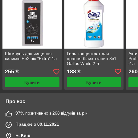
Шампунь для чищення
Гель-концентрат для
Акти
килимів He2lpix "Extra" 1л
прання білих тканин 3в1
Prof
Gallus White 2 л
2 л
255
188
260
₴
₴
Купити
Купити
Про нас
97% позитивних з 268 відгуків за рік
Працює з 09.11.2021
м. Київ