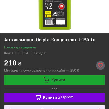
Автошампунь Helpix. Концентрат 1:150 1л
Готово до відправки
Код: HX806324
Роздріб
210
₴
Мінімальна сума замовлення на сайті — 250 ₴
Купити
або
Купити з