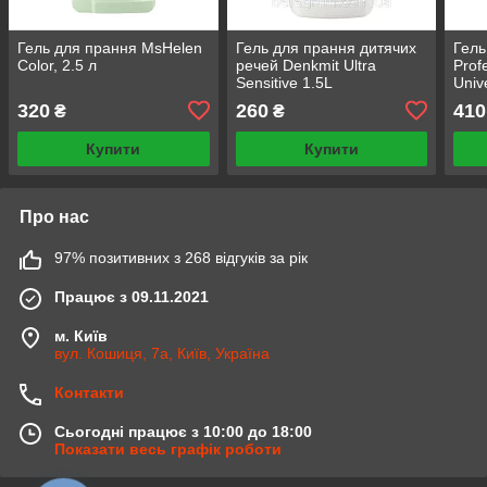
Гель для прання MsHelen
Гель для прання дитячих
Гель
Color, 2.5 л
речей Denkmit Ultra
Prof
Sensitive 1.5L
Univ
цикл
320
260
410
₴
₴
Купити
Купити
Про нас
97% позитивних з 268 відгуків за рік
Працює з 09.11.2021
м. Київ
вул. Кошиця, 7а, Київ, Україна
Контакти
Сьогодні працює з 10:00 до 18:00
Показати весь графік роботи