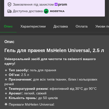
Замовлення під захистом
Доступна доставка
Опис
Характеристики
Доставка
Оплата
Умови п
Опис
Гель для прання MsHelen Universal, 2.5 л
Універсальний засіб для чистоти та свіжості вашого
одягу!
🔹
Тип засобу:
гель для прання
🔹
Обʼєм:
2.5 л
🔹
Призначення:
для всіх типів тканин, білих і кольорових
речей
🔹
Температурний режим:
ефективний від 30°C до 90°C
🔹
Аромат:
легкий, свіжий
🔹
Кількість прань:
до 50 циклів
🌟 Переваги MsHelen Universal: