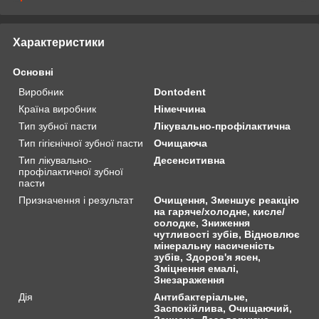
Характеристики
Основні
Виробник
Dontodent
Країна виробник
Німеччина
Тип зубної пасти
Лікувально-профілактична
Тип гігієнічної зубної пасти
Очищаюча
Тип лікувально-
Десенситивна
профілактичної зубної
пасти
Призначення і результат
Очищення, Зменшує реакцію
на гаряче/холодне, кисле/
солодке, Зниження
чутливості зубів, Відновлює
мінеральну насиченість
зубів, Здоров'я ясен,
Зміцнення емалі,
Знезараження
Дія
Антибактеріальне,
Заспокійлива, Очищаючий,