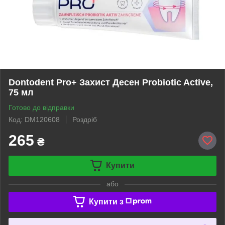
Dontodent Pro+ Захист Десен Probiotic Active,
75 мл
Готово до відправки
Код: DM120608
Роздріб
265
₴
Купити
або
Купити з