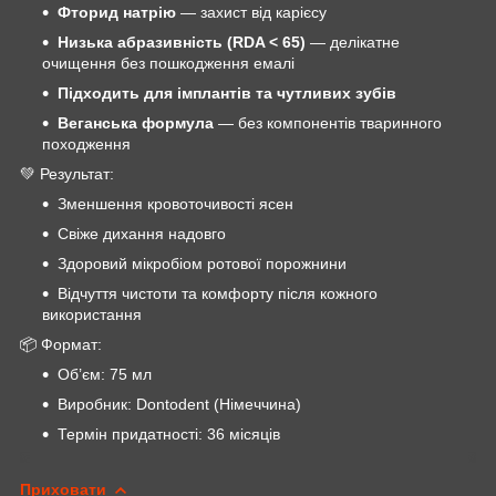
Фторид натрію
— захист від карієсу
Низька абразивність (RDA < 65)
— делікатне
очищення без пошкодження емалі
Підходить для імплантів та чутливих зубів
Веганська формула
— без компонентів тваринного
походження
💚 Результат:
Зменшення кровоточивості ясен
Свіже дихання надовго
Здоровий мікробіом ротової порожнини
Відчуття чистоти та комфорту після кожного
використання
📦 Формат:
Об’єм: 75 мл
Виробник: Dontodent (Німеччина)
Термін придатності: 36 місяців
Приховати