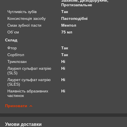
Захисне, Дезодоруюче,
Протизапальне
Чутливість зубів
Так
Консистенція засобу
Пастоподібні
Смак зубної пасти
Ментол
Об`єм
75 мл
Склад
Фтор
Так
Сорбітол
Так
Триклозан
Ні
Лаурил сульфат натрію
Ні
(SLS)
Лаурет сульфат натрію
Ні
(SLES)
Наявність абразивних
Ні
частинок
Приховати
Умови доставки