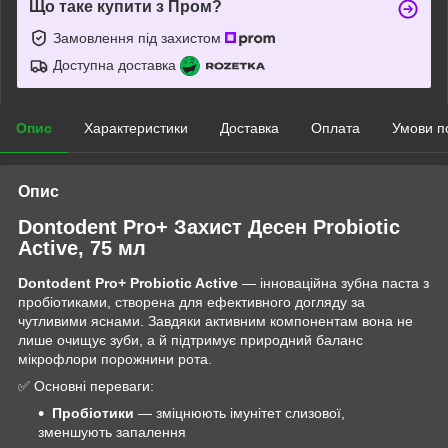
Що таке купити з Пром?
Замовлення під захистом
Доступна доставка
Опис
Характеристики
Доставка
Оплата
Умови п
Опис
Dontodent Pro+ Захист Десен Probiotic
Active, 75 мл
Dontodent Pro+ Probiotic Active
— інноваційна зубна паста з
пробіотиками, створена для ефективного догляду за
чутливими яснами. Завдяки активним компонентам вона не
лише очищує зуби, а й підтримує природний баланс
мікрофлори порожнини рота.
✅ Основні переваги:
Пробіотики
— зміцнюють імунітет слизової,
зменшують запалення