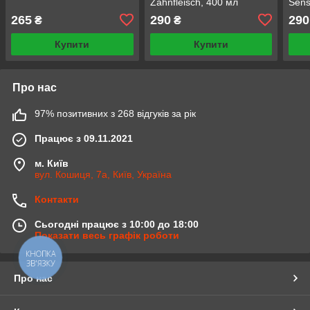
Zahnfleisch, 400 мл
Sens
265
290
290
₴
₴
Купити
Купити
Про нас
97% позитивних з 268 відгуків за рік
Працює з 09.11.2021
м. Київ
вул. Кошиця, 7а, Київ, Україна
Контакти
Сьогодні працює з 10:00 до 18:00
Показати весь графік роботи
КНОПКА
ЗВ'ЯЗКУ
Про нас