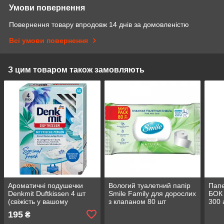
Умови повернення
Повернення товару впродовж 14 днів за домовленістю
Всі умови повернення
З цим товаром також замовляють
Ароматичні подушечки
Вологий туалетний папір
Папе
Denkmit Duftkissen 4 шт
Smile Family для дорослих
БОК 
(свіжість у вашому
з клапаном 80 шт
300 
гардеробі, шафі, комоді,
195
₴
сумці...)