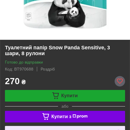
Туалетний папір Snow Panda Sensitive, 3
шари, 8 рулони
Готово до відправки
Код: BT970688
Роздріб
270
₴
Купити
або
Купити з