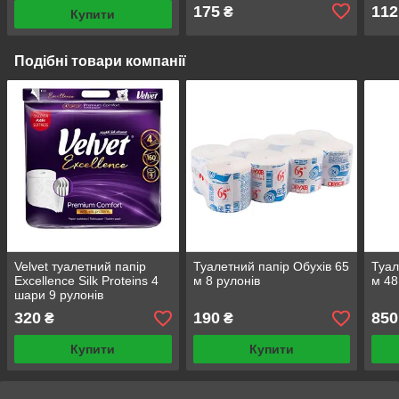
175
112
₴
Купити
Подібні товари компанії
Velvet туалетний папір
Туалетний папір Обухів 65
Туал
Excellence Silk Proteins 4
м 8 рулонів
м 48
шари 9 рулонів
320
190
850
₴
₴
Купити
Купити