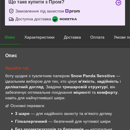
Що таке купити з Пром?
Замовлення під захистом
Доступна доставка
Опис
Характеристики
Доставка
Оплата
Умови п
Опис
Відчуйте тур
боту щодня з туалетним папером
Snow Panda Sensitive
—
ідеальним вибором для тих, хто цінує
м’якість
,
надійність
і
делікатний догляд
. Завдяки
тришаровій структурі
, він
забезпечує оптимальне поєднання
міцності
та
комфорту
,
навіть для найчутливішої шкіри.
🌿 Основні переваги:
3 шари
— для надійного захисту та м’якого дотику
Гіпоалергенний
— безпечний для чутливої шкіри
Без ароматизаторів та барвників
— натуральна