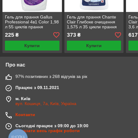
Гель для прання Gallus
Гель для прання Chante
Гель
Professional 4в1 Color 1,98
Clair Глибоке очищення
Clai
л 55 циклів прання
1,575 л 35 цикли прання
3,6 
225
373
617
₴
₴
Купити
Купити
Про нас
97% позитивних з 268 відгуків за рік
Працює з 09.11.2021
м. Київ
вул. Кошиця, 7а, Київ, Україна
Контакти
Сьогодні працює з 09:00 до 19:00
Показати весь графік роботи
КНОПКА