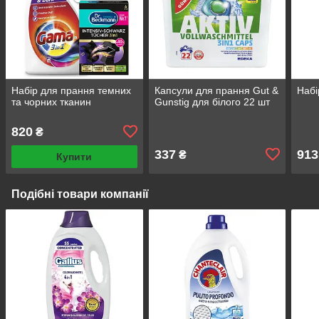
Набір для прання темних
Капсули для прання Gut &
Набі
та чорних тканин
Gunstig для білого 22 шт
820
₴
337
913
₴
Купити
Подібні товари компанії