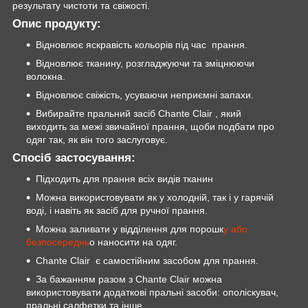
результату чистоти та свіжості.
Опис продукту:
Відновлює яскравість кольорів під час прання.
Відновлює тканину, розгладжуючи та зміцнюючи
волокна.
Відновлює свіжість, усуваючи неприємні запахи.
Вибирайте пральний засіб Chante Clair , який
виходить за межі звичайної прання, щоби подбати про
одяг так, як він того заслуговує.
Спосіб застосування:
Підходить для прання всіх видів тканин
Можна використовувати як у холодній, так і у гарячій
воді, і навіть як засіб для ручної прання.
Можна заливати у відділення для порошк
у або
безпосереднь
о наносити на одяг.
Chante Clair є самостійним засобом для прання.
За бажанням разом з Chante Clair можна
використовувати додаткові пральні засоби: ополіскувач,
пральні салфетки та інше.