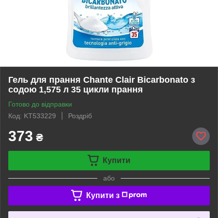
Гель для прання Chante Clair Bicarbonato з
содою 1,575 л 35 цикли прання
Готово до відправки
Код: KT533229
Роздріб
373
₴
Купити
або
Купити з