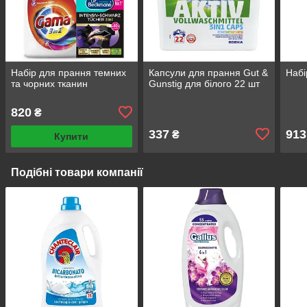
Набір для прання темних
Капсули для прання Gut &
Набі
та чорних тканин
Gunstig для білого 22 шт
820
₴
337
913
₴
Купити
Подібні товари компанії