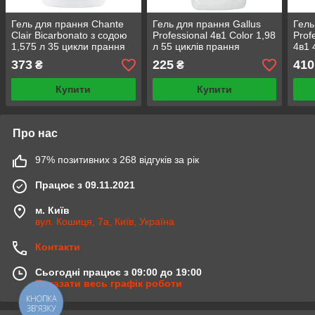
Гель для прання Chante
Гель для прання Gallus
Гель
Clair Bicarbonato з содою
Professional 4в1 Color 1,98
Prof
1,575 л 35 цикли прання
л 55 циклів прання
4в1 
пра
373
225
410
₴
₴
Купити
Купити
Про нас
97% позитивних з 268 відгуків за рік
Працює з 09.11.2021
м. Київ
вул. Кошиця, 7а, Київ, Україна
Контакти
Сьогодні працює з 09:00 до 19:00
Показати весь графік роботи
КНОПКА
ЗВ'ЯЗКУ