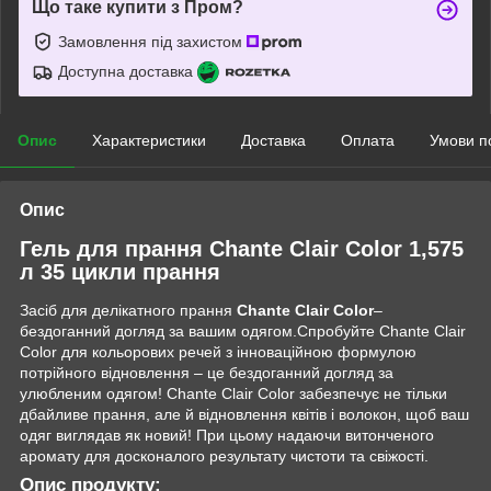
Що таке купити з Пром?
Замовлення під захистом
Доступна доставка
Опис
Характеристики
Доставка
Оплата
Умови п
Опис
Гель для прання Chante Clair Color 1,575
л 35 цикли прання
Засіб для делікатного прання
Chante Clair Color
–
бездоганний догляд за вашим одягом.Спробуйте Chante Clair
Color для кольорових речей з інноваційною формулою
потрійного відновлення – це бездоганний догляд за
улюбленим одягом! Chante Clair Color забезпечує не тільки
дбайливе прання, але й відновлення квітів і волокон, щоб ваш
одяг виглядав як новий! При цьому надаючи витонченого
аромату для досконалого результату чистоти та свіжості.
Опис продукту: