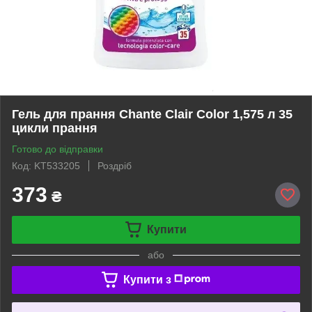
Гель для прання Chante Clair Color 1,575 л 35
цикли прання
Готово до відправки
Код: KT533205
Роздріб
373
₴
Купити
або
Купити з