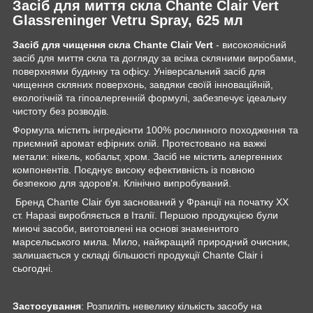
Засіб для миття скла Chante Clair Vert
Glassreninger Vetru Spray, 625 мл
Засіб для чищення скла Chante Clair Vert
- високоякісний
засіб для миття скла та догляду за всіма скляними виробами,
поверхнями будинку та офісу. Універсальний засіб для
чищення скляних поверхонь, завдяки своїй інноваційній,
екологічній та гіпоалергенній формулі, забезпечує ідеальну
чистоту без розводів.
Формула містить інгредієнти 100% рослинного походження та
приємний аромат ефірних олій. Протестовано на важкі
метали: нікель, кобальт, хром. Засіб не містить алергенних
компонентів. Поєднує високу ефективність із повною
безпекою для здоров'я. Клінічно випробуваний.
Бренд Chante Clair був заснований у Франції на початку ХХ
ст. Наразі виробляється в Італії. Першою продукцією були
миючі засоби, виготовлені на основі знаменитого
марсельського мила. Мило, найкращий природний очисник,
залишається у складі більшості продукції Chante Clair і
сьогодні.
Застосування
: Розпиліть невелику кількість засобу на