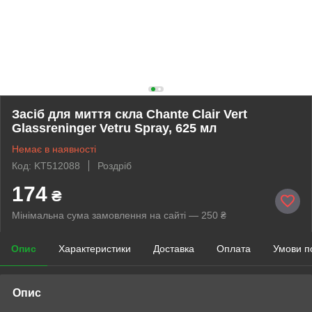
Засіб для миття скла Chante Clair Vert
Glassreninger Vetru Spray, 625 мл
Немає в наявності
Код: KT512088
Роздріб
174
₴
Мінімальна сума замовлення на сайті — 250 ₴
Опис
Характеристики
Доставка
Оплата
Умови п
Опис