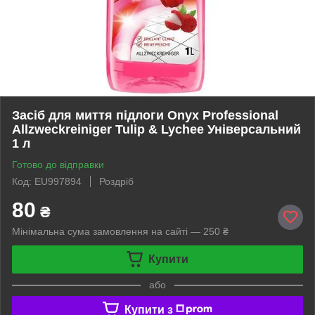
Засіб для миття підлоги Onyx Professional
Allzweckreiniger Tulip & Lychee Універсальний
1 л
Готово до відправки
Код: EU997894
Роздріб
80
₴
Мінімальна сума замовлення на сайті — 250 ₴
Купити
або
Купити з