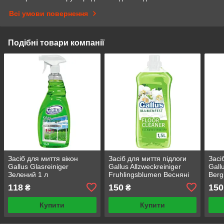
Всі умови повернення
Подібні товари компанії
Засіб для миття вікон
Засіб для миття підлоги
Засі
Gallus Glasreiniger
Gallus Allzweckreiniger
Gall
Зелений 1 л
Fruhlingsblumen Весняні
Berg
квіти 1,5 л
1,5 
118
150
150
₴
₴
Купити
Купити