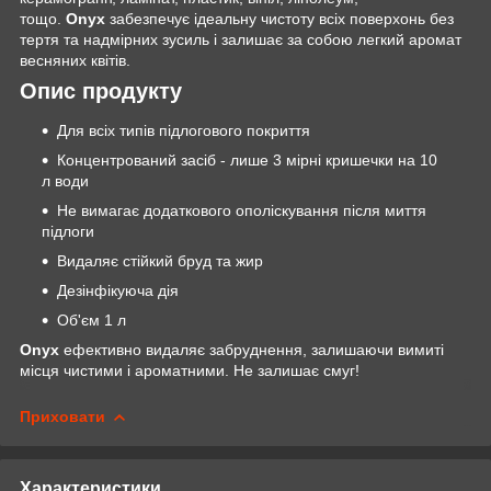
тощо.
Onyx
забезпечує ідеальну чистоту всіх поверхонь без
тертя та надмірних зусиль і залишає за собою легкий аромат
весняних квітів.
Опис продукту
Для всіх типів підлогового покриття
Концентрований засіб - лише 3 мірні кришечки на 10
л води
Не вимагає додаткового ополіскування після миття
підлоги
Видаляє стійкий бруд та жир
Дезінфікуюча дія
Об'єм 1 л
Onyx
ефективно видаляє забруднення, залишаючи вимиті
місця чистими і ароматними. Не залишає смуг!
Приховати
Характеристики