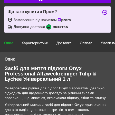
Що таке купити з Пром?
Замовлення під захистом
Доступна доставка
Опис
Характеристики
Доставка
Оплата
Умови п
Опис
Засіб для миття підлоги Onyx
Professional Allzweckreiniger Tulip &
Lychee Універсальний 1 л
Універсальна рідина для підлог
Onyx
з ароматом ідеально
підходить для щоденного догляду за різними типами
поверхонь, що миються, включаючи підлогу, стіни та плитку.
Універсальний миючий засіб для підлоги
Onyx
призначений
для всіх видів підлогових покриттів, а саме кахель,
керамограніт, ламінат, пластик, вініл, лінолеум,