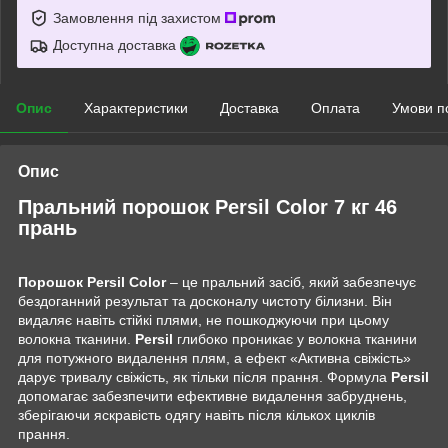
Замовлення під захистом
Доступна доставка
Опис
Характеристики
Доставка
Оплата
Умови п
Опис
Пральний порошок Persil Color 7 кг 46
прань
Порошок Persil Color
– це пральний засіб, який забезпечує
бездоганний результат та досконалу чистоту білизни. Він
видаляє навіть стійкі плями, не пошкоджуючи при цьому
волокна тканини.
Persil
глибоко проникає у волокна тканини
для потужного видалення плям, а ефект «Активна свіжість»
дарує тривалу свіжість, як тільки після прання. Формула
Persil
допомагає забезпечити ефективне видалення забруднень,
зберігаючи яскравість одягу навіть після кількох циклів
прання.