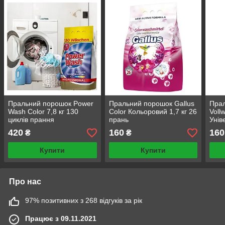
Пральний порошок Power
Пральний порошок Gallus
Прал
Wash Color 7,8 кг 130
Color Кольоровий 1,7 кг 26
Voll
циклів прання
прань
Унів
пра
420
160
160
₴
₴
Купити
Купити
Про нас
97% позитивних з 268 відгуків за рік
Працює з 09.11.2021