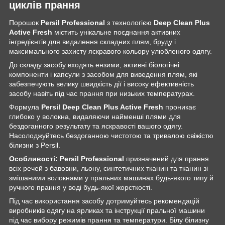
циклів прання
Порошок
Persil Professional
з технологією
Deep Clean Plus
Active Fresh
містить унікальне поєднання активних
інгредієнтів для видалення складних плям, бруду і
максимального захисту яскравого кольору улюбленого одягу.
До складу засобу входять ензими, активні біологічні
компоненти і капсули з засобом для виведення плям, які
забезпечують велику швидкість дії і високу ефективність
засобу навіть під час прання при низьких температурах.
Формула
Persil Deep Clean Plus Active Fresh
проникає
глибоко у волокна, видаляючи найменші плями для
бездоганного результату та яскравості вашого одягу.
Насолоджуйтесь бездоганною чистотою та тривалою свіжістю
білизни з Persil.
Особливості: Persil Professional
призначений для прання
всіх речей з бавовни, льону, синтетичних тканин та тканин зі
змішаними волокнами у пральних машинах будь-якого типу й
ручного прання у воді будь-якої жорсткості.
Під час використання засобу дотримуйтесь рекомендацій
виробників одягу на ярликах та інструкції пральної машини
під час вибору режимів прання та температури. Білу білизну