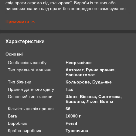
слід прати окремо від кольорової. Вироби із тонких або
линяючих тканин слід прати без попереднього замочування.
Приховати
Характеристики
Основні
Особливість засобу
Неорганічне
Тип пральної машини
Автомат, Ручне прання,
Напівавтомат
Тип білизни
Кольорове, Будь-яке
Прання дитячого одягу
Так
Основний тип тканини
Шовк, Віскоза, Синтетика,
Бавовна, Льон, Вовна
Кількість циклів прання
66
Вага
10000 г
Виробник
Persil
Країна виробник
Туреччина