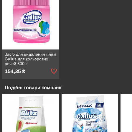
Засіб для видалення плям
Gallus для кольорових
речей 600 г
плямовивідник для
154,35
₴
застарілих плям
Подібні товари компанії