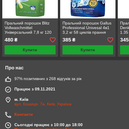
Пральний порошок Blitz
Пральний порошок Gallus
Пра
Vollwaschmittel
Professional Univesal 4в1
Denk
Універсальний 7,8 кг 120
3,2 кг 58 циклів прання
1.35
циклів прання миючі
миючі засоби для прання
480
385
345
₴
₴
засоби для прання
Купити
Купити
Про нас
97% позитивних з 268 відгуків за рік
Працює з 09.11.2021
м. Київ
вул. Кошиця, 7а, Київ, Україна
Контакти
Сьогодні працює з 10:00 до 18:00