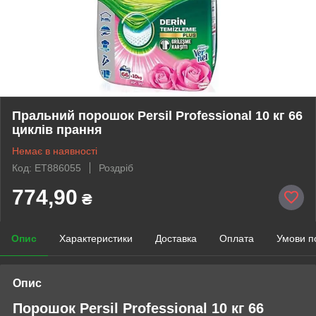
Пральний порошок Persil Professional 10 кг 66
циклів прання
Немає в наявності
Код: ET886055
Роздріб
774,90
₴
Опис
Характеристики
Доставка
Оплата
Умови п
Опис
Порошок Persil Professional 10 кг 66