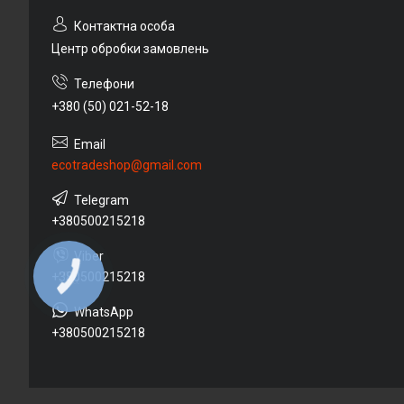
Центр обробки замовлень
+380 (50) 021-52-18
ecotradeshop@gmail.com
+380500215218
+380500215218
КНОПКА
ЗВ'ЯЗКУ
+380500215218