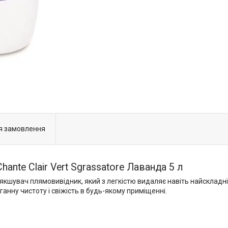
я замовлення
nte Clair Vert Sgrassatore Лаванда 5 л
м'якшувач плямовивідник, який з легкістю видаляє навіть найскладн
нну чистоту і свіжість в будь-якому приміщенні.