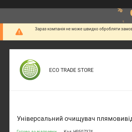
Зараз компанія не може швидко обробляти замовл
ECO TRADE STORE
Універсальний очищувач плямовивідни
Готово до відправки
Код:
HP507374