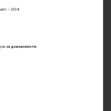
айті — 250 ₴
днів
за домовленістю