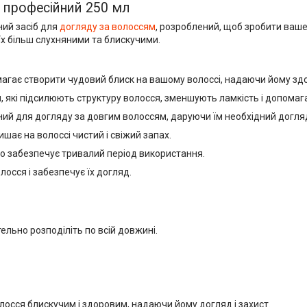
 професійний 250 мл
ний засіб для
догляду за волоссям
, розроблений, щоб зробити ваше
 їх більш слухняними та блискучими.
магає створити чудовий блиск на вашому волоссі, надаючи йому здо
и, які підсилюють структуру волосся, зменшують ламкість і допома
ий для догляду за довгим волоссям, даруючи їм необхідний догляд
шає на волоссі чистий і свіжий запах.
що забезпечує тривалий період використання.
лосся і забезпечує їх догляд.
ельно розподіліть по всій довжині.
лосся блискучим і здоровим, надаючи йому догляд і захист.