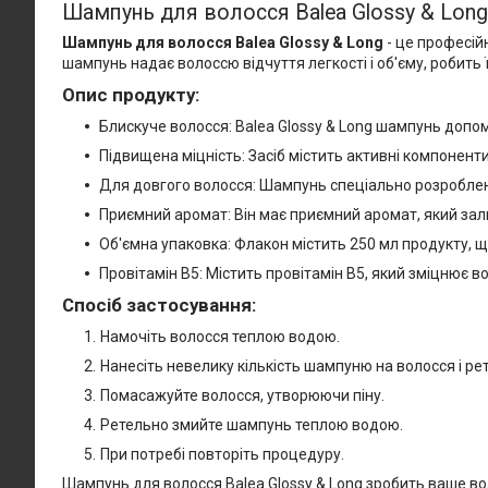
Шампунь для волосся Balea Glossy & Long
Шампунь для волосся Balea Glossy & Long
- це професій
шампунь надає волоссю відчуття легкості і об'єму, робить
Опис продукту:
Блискуче волосся: Balea Glossy & Long шампунь допо
Підвищена міцність: Засіб містить активні компонент
Для довгого волосся: Шампунь спеціально розроблен
Приємний аромат: Він має приємний аромат, який зали
Об'ємна упаковка: Флакон містить 250 мл продукту, 
Провітамін В5: Містить провітамін В5, який зміцнює во
Спосіб застосування:
Намочіть волосся теплою водою.
Нанесіть невелику кількість шампуню на волосся і рет
Помасажуйте волосся, утворюючи піну.
Ретельно змийте шампунь теплою водою.
При потребі повторіть процедуру.
Шампунь для волосся Balea Glossy & Long зробить ваше во