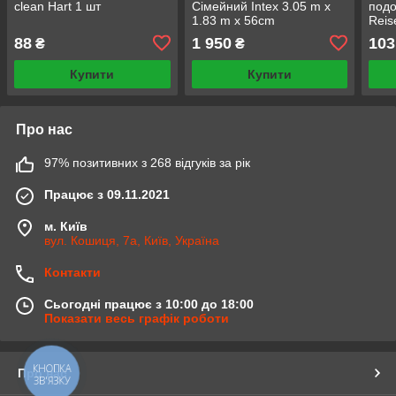
clean Hart 1 шт
Сімейний Intex 3.05 m х
подо
1.83 m х 56cm
Reis
88
1 950
103
₴
₴
Купити
Купити
Про нас
97% позитивних з 268 відгуків за рік
Працює з 09.11.2021
м. Київ
вул. Кошиця, 7а, Київ, Україна
Контакти
Сьогодні працює з 10:00 до 18:00
Показати весь графік роботи
КНОПКА
Про нас
ЗВ'ЯЗКУ