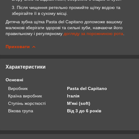
Після чищення ретельно промийте щітку водою та
зберігайте її в сухому місці.
Дитяча зубна щітка Pasta del Capitano допоможе вашому
малюкові зберігати здорові та сильні зуби, навчаючи його
правильному і регулярному
догляду за порожниною рота
.
Приховати
Характеристики
Основні
Виробник
Pasta del Capitano
Країна виробник
Італія
Ступінь жорсткості
М'які (soft)
Вікова група
Від 3 до 6 років