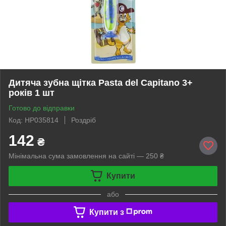
Дитяча зубна щітка Pasta del Capitano 3+
років 1 шт
Готово до відправки
Код: HP035814
Роздріб
142
₴
Мінімальна сума замовлення на сайті — 250 ₴
Купити
або
Купити з