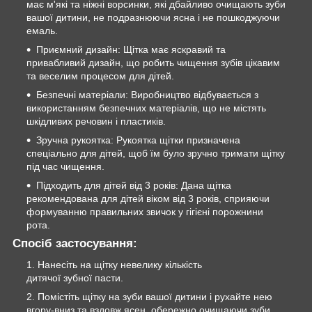
має м'які та ніжні ворсинки, які дбайливо очищають зуби
вашої дитини, не подразнюючи ясна і не пошкоджуючи
емаль.
Приємний дизайн: Щітка має яскравий та
привабливий дизайн, що робить чищення зубів цікавим
та веселим процесом для дітей.
Безпечні матеріали: Виробництво відбувається з
використанням безпечних матеріалів, що не містять
шкідливих речовин і пластиків.
Зручна рукоятка: Рукоятка щітки призначена
спеціально для дітей, щоб їм було зручно тримати щітку
під час чищення.
Підходить для дітей від 3 років: Дана щітка
рекомендована для дітей віком від 3 років, сприяючи
формуванню правильних звичок у гігієні порожнини
рота.
Спосіб застосування:
Нанесіть на щітку невелику кількість
дитячої зубної пасти.
Помістіть щітку на зуби вашої дитини і рухайте нею
вгору-вниз та вздовж ясен, обережно очищаючи зуби.