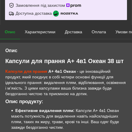
Замовлення під захистом
Доступна доставка
Опис
Характеристики
Доставка
Оплата
Умови п
Опис
Капсули для прання А+ 4в1 Океан 38 шт
Капсули для прання
А+ 4в1 Океан
- це інноваційний
продукт, який поєднує в собі чотири основні функції для
ідеального прання: видалення плям, відбілювання, освіження
і м'якість. З цими капсулами ваша білизна завжди буде
бездоганно чистою та приємною на дотик.
Опис продукту:
Ефективне видалення плям:
Капсули А+ 4в1 Океан
мають потужність для видалення навіть найскладніших
плям, таких як жиру, трави, крові та інші. Ваш одяг буде
завжди бездоганно чистим.