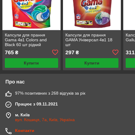
Капсули для прання
Капсули для прання
Капс
Gama 4в1 Colors and
GAMA Універсал 4в1 18
Gall
Black 60 шт рідкий
шт
порошок автомат для
765
297
311
₴
₴
кольорових та чорних
тканин
Купити
Купити
Про нас
97% позитивних з 268 відгуків за рік
Працює з 09.11.2021
м. Київ
вул. Кошиця, 7а, Київ, Україна
Контакти