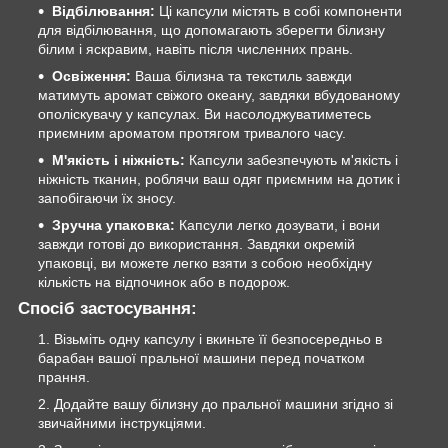
Відбілювання:
Ці капсули містять в собі компоненти
для відбілювання, що допомагають зберегти білизну
білим і яскравим, навіть після численних прань.
Освіження:
Ваша білизна та текстиль завжди
матимуть аромат свіжого океану, завдяки вбудованому
ополіскувачу у капсулах. Ви насолоджуватиметесь
приємним ароматом протягом тривалого часу.
М'якість і ніжність:
Капсули забезпечують м'якість і
ніжність тканин, роблячи ваш одяг приємним на дотик і
запобігаючи їх зносу.
Зручна упаковка:
Капсули легко дозувати, і вони
завжди готові до використання. Завдяки окремій
упаковці, ви можете легко взяти з собою необхідну
кількість на відпочинок або в подорож.
Спосіб застосування:
Візьміть одну капсулу і вкиньте її безпосередньо в
барабан вашої пральної машини перед початком
прання.
Додайте вашу білизну до пральної машини згідно зі
звичайними інструкціями.