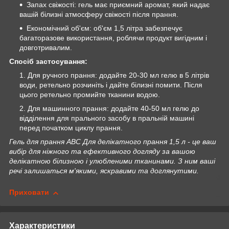
Запах свіжості: гель має приємний аромат, який надає
вашій білизні атмосферу свіжості після прання.
Економічний об'єм: об'єм 1,5 літра забезпечує
багаторазове використання, роблячи продукт вигідним і
довготривалим.
Спосіб застосування:
Для ручного прання: додайте 20-30 мл гелю в 5 літрів
води, ретельно розчиніть і дайте білизні помити. Після
цього ретельно промийте тканини водою.
Для машинного прання: додайте 40-50 мл гелю до
відділення для прального засобу в пральній машині
перед початком циклу прання.
Гель для прання ABC Для делікатного прання 1,5 л - це ваш
вибір для ніжного та ефективного догляду за вашою
делікатною білизною і улюбленими тканинами. З ним ваші
речі залишаться м'якими, яскравими та доглянутими.
Приховати
Характеристики