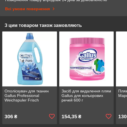
Всі умови повернення
З цим товаром також замовляють
Ополіскувач для тканин
Засіб для видалення плям
Плям
Gallus Professional
Gallus для кольорових
Мар
Weichspuler Frisch
речей 600 г
Свіжість 4,08 л 120 прань
плямовивідник для
застарілих плям
306
154,35
130
₴
₴