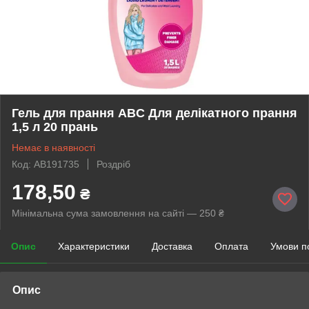
Гель для прання ABC Для делікатного прання
1,5 л 20 прань
Немає в наявності
Код: AB191735
Роздріб
178,50
₴
Мінімальна сума замовлення на сайті — 250 ₴
Опис
Характеристики
Доставка
Оплата
Умови п
Опис