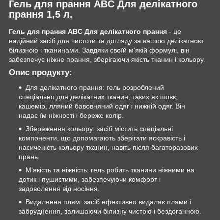
Гель для прання ABC Для делікатного
прання 1,5 л.
Гель для прання ABC Для делікатного прання
- це
надійний засіб для чистоти та догляду за вашою делікатною
білизною і тканинами. Завдяки своїй м'якій формулі, він
забезпечує ніжне прання, зберігаючи якість тканин і кольору.
Опис продукту:
Для делікатного прання: гель розроблений
спеціально для делікатних тканин, таких як шовк,
кашемір, лляний бавовняний одяг і нижній одяг. Він
надає їм ніжності і береже колір.
Збереження кольору: засіб містить спеціальні
компоненти, що допомагають зберігати яскравість і
насиченість кольору тканин, навіть після багаторазових
прань.
М'якість та ніжність: гель робить тканини ніжними на
дотик і пушистими, забезпечуючи комфорт і
задоволення від носіння.
Видалення плям: засіб ефективно видаляє плями і
забруднення, залишаючи білизну чистою і бездоганною.