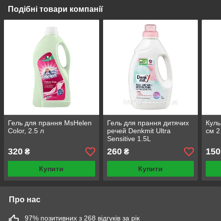
Подібні товари компанії
Гель для прання MsHelen
Гель для прання дитячих
Куль
Color, 2.5 л
речей Denkmit Ultra
см 2
Sensitive 1.5L
320
260
150
₴
₴
Купити
Купити
Про нас
97% позитивних з 268 відгуків за рік