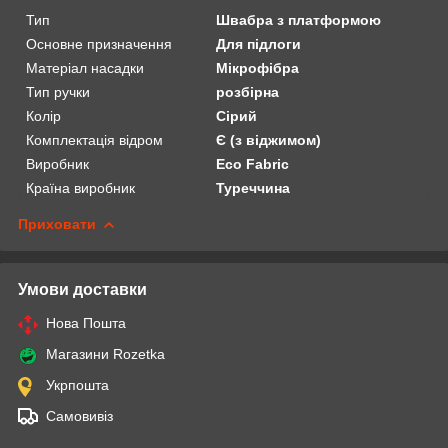
Тип
Швабра з платформою
Основне призначення
Для підлоги
Матеріал насадки
Мікрофібра
Тип ручки
розбірна
Колір
Сірий
Комплектація відром
Є (з віджимом)
Виробник
Eco Fabric
Країна виробник
Туреччина
Приховати
Умови доставки
Нова Пошта
Магазини Rozetka
Укрпошта
Самовивіз