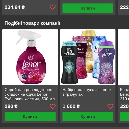
234,94
222
₴
Купити
Подібні товари компанії
Спрей для розгладження
Набір ополіскувачів Lenor
Конд
складок на одязі Lenor
в гранулах
Leno
Рубіновий жасмин, 500 мл
210 
280
1 600
320
₴
₴
Купити
Купити