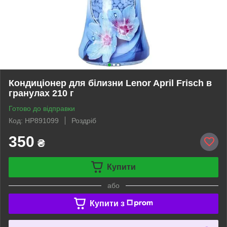
Кондиціонер для білизни Lenor April Frisch в
гранулах 210 г
Готово до відправки
Код: HP891099
Роздріб
350
₴
Купити
або
Купити з