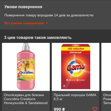
Умови повернення
Повернення товару впродовж 14 днів за домовленістю
Всі умови повернення
З цим товаром також замовляють
Ополіскувач для білизни
Пральний порошок GAMA
Опол
Coccolino Creations
6,5 кг
Powe
Honeysuckle & Sandalwood
Sens
1,45 л 58 циклів прання
990
₴