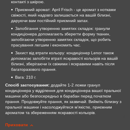
контакті з шкірою.
Приємний аромат: April Frisch - це аромат з нотками
свіжості, який надовго залишається на вашій білизні,
даруючи вам постійний приємний запах.
Запобігання утворенню замятих складок: гранули
кондиціонера допомагають зберегти форму тканин,
запобігаючи утворенню замятих складок, що робить
прасування легшим і економить час.
Захист від втрати кольору: кондиціонер Lenor також
допомагає запобігти втраті яскравості кольорів на вашій
білизні, зберігаючи їх свіжими і яскравими навіть після
багаторазового прання.
Вага: 210 г.
Спосіб застосування:
додайте 1-2 ложки гранул
кондиціонера у відділення для кондиціонера вашої пральної
машини або безпосередньо в барабан перед початком
прання. Продовжуйте прання, як зазвичай. Вийміть білизну з
пральної машини і насолоджуйтеся м'якістю, приємним
ароматом та збереженням яскравості кольорів.
Приховати