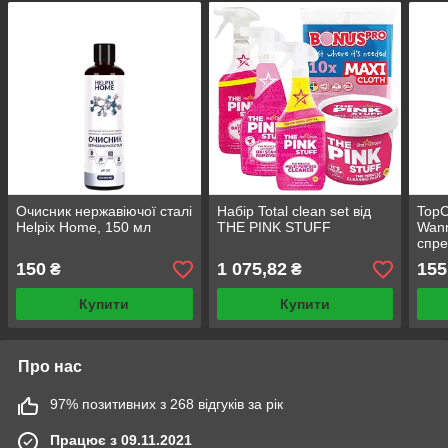
Очисник нержавіючої сталі
Набір Total clean set від
TopC
Helpix Home, 150 мл
THE PINK STUFF
Wan
спре
душо
150
1 075,82
155
₴
₴
сант
Купити
Купити
Про нас
97% позитивних з 268 відгуків за рік
Працює з 09.11.2021