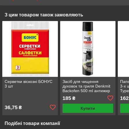
З цим товаром також замовляють
Серветки віскозні БОНУС
Засіб для чищення
Папе
3 шт
духовок та гриля Denkmit
3-х 
Backofen 500 ml антижир
Туре
для кухні
185
162
₴
36,75
₴
Купити
Подібні товари компанії