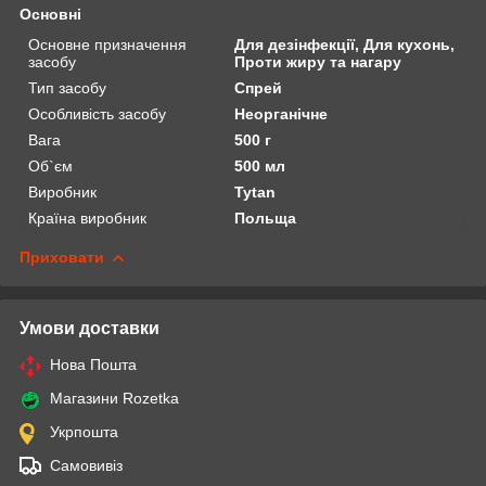
Основні
Основне призначення
Для дезінфекції, Для кухонь,
засобу
Проти жиру та нагару
Тип засобу
Спрей
Особливість засобу
Неорганічне
Вага
500 г
Об`єм
500 мл
Виробник
Tytan
Країна виробник
Польща
Приховати
Умови доставки
Нова Пошта
Магазини Rozetka
Укрпошта
Самовивіз