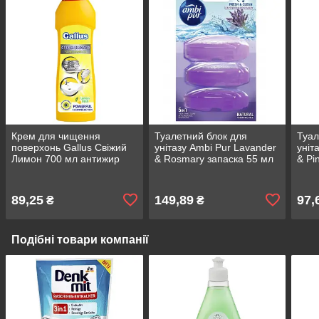
Крем для чищення
Туалетний блок для
Туал
поверхонь Gallus Свіжий
унітазу Ambi Pur Lavander
уніт
Лимон 700 мл антижир
& Rosmary запаска 55 мл
& Pi
для кухні
3 шт
89,25
149,89
97,
₴
₴
Подібні товари компанії