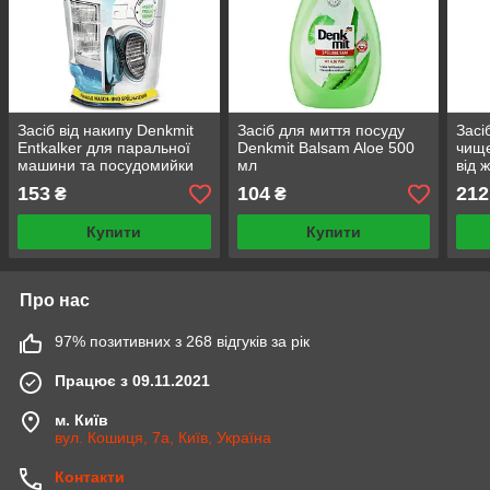
Засіб від накипу Denkmit
Засіб для миття посуду
Засі
Entkalker для паральної
Denkmit Balsam Aloe 500
чище
машини та посудомийки
мл
від 
175 г
мл
153
104
212
₴
₴
Купити
Купити
Про нас
97% позитивних з 268 відгуків за рік
Працює з 09.11.2021
м. Київ
вул. Кошиця, 7а, Київ, Україна
Контакти