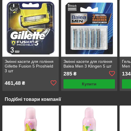
Змінні касети для гоління
Змінні касети для гоління
Гель
Gillette Fusion 5 Proshield
Balea Men 3 Klingen 5 шт
Men 
3 шт
285
134
₴
461,48
₴
Купити
Подібні товари компанії