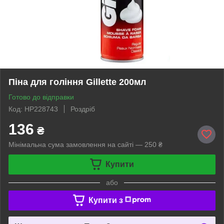
Піна для гоління Gillette 200мл
Готово до відправки
Код: HP228743
Роздріб
136
₴
Мінімальна сума замовлення на сайті — 250 ₴
Купити
або
Купити з