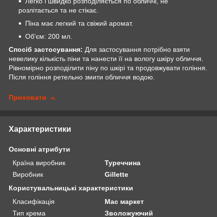
Легко і швидко розподіляється по обличчі, не
розлітається та не стікає.
Піна має легкий та свіжий аромат.
Об'єм: 200 мл.
Спосіб застосування:
Для застосування потрібно взяти
невелику кількість піни та нанести її на вологу шкіру обличчя.
Рівномірно розподілити піну по шкірі та продовжувати гоління.
Після гоління ретельно змити обличчя водою.
Приховати
Характеристики
Основні атрибути
Країна виробник
Туреччина
Виробник
Gillette
Користувальницькі характеристики
Класифікація
Мас маркет
Тип крема
Зволожуючий