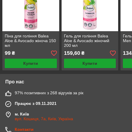
Піна для гоління Balea
Гель для гоління Balea
Гель
Aloe & Avocado жіноча 150
Aloe & Avocado жіночий
Men 
мл
200 мл
99
159,60
134
₴
₴
Купити
Купити
Про нас
97% позитивних з 268 відгуків за рік
Працює з 09.11.2021
м. Київ
вул. Кошиця, 7а, Київ, Україна
Контакти