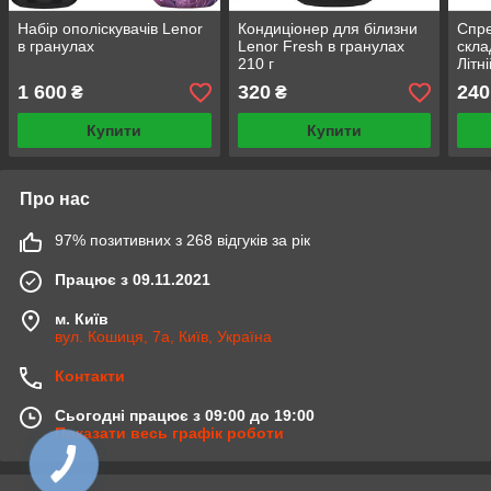
Набір ополіскувачів Lenor
Кондиціонер для білизни
Спре
в гранулах
Lenor Fresh в гранулах
скла
210 г
Літн
1 600
320
240
₴
₴
Купити
Купити
Про нас
97% позитивних з 268 відгуків за рік
Працює з 09.11.2021
м. Київ
вул. Кошиця, 7а, Київ, Україна
Контакти
Сьогодні працює з 09:00 до 19:00
Показати весь графік роботи