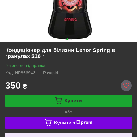
Кондиціонер для білизни Lenor Spring в
гранулах 210 г
Готово до відправки
Код: HP866943
Роздріб
350
₴
Купити
або
Купити з