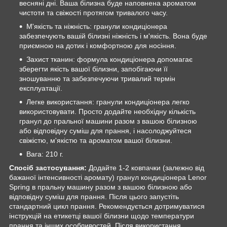
весняні дні. Ваша білизна буде наповнена ароматом
чистоти та свіжості протягом тривалого часу.
М'якість та ніжність: гранули кондиціонера
забезпечують вашій білизні ніжність і м'якість. Вона буде
приємною на дотик і комфортною для носіння.
Захист тканин: формула кондиціонера допомагає
зберегти якість вашої білизни, запобігаючи її
зношуванню та забезпечуючи тривалий термін
експлуатації.
Легке використання: гранули кондиціонера легко
використовувати. Просто додайте необхідну кількість
гранул до пральної машини разом з вашою білизною
або відповідну суміш для прання, і насолоджуйтеся
свіжістю, м'якістю та ароматом вашої білизни.
Вага: 210 г.
Спосіб застосування:
Додайте 1-2 ковпачки (залежно від
бажаної інтенсивності аромату) гранул кондиціонера Lenor
Spring в пральну машину разом з вашою білизною або
відповідну суміш для прання. Після цього запустіть
стандартний цикл прання. Рекомендується дотримуватися
інструкцій на етикетці вашої білизни щодо температури
прання та інших особливостей. Після використання