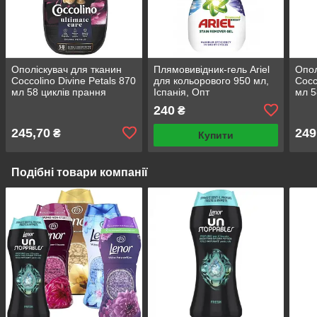
Ополіскувач для тканин
Плямовивідник-гель Ariel
Опол
Coccolino Divine Petals 870
для кольорового 950 мл,
Cocc
мл 58 циклів прання
Іспанія, Опт
мл 5
240
₴
245,70
249
₴
Купити
Подібні товари компанії