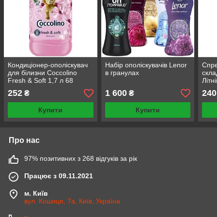
Кондиціонер-ополіскувач
Набір ополіскувачів Lenor
Спре
для білизни Coccolino
в гранулах
скла
Fresh & Soft 1,7 л 68
Літн
цикли прання
252
1 600
240
₴
₴
Купити
Купити
Про нас
97% позитивних з 268 відгуків за рік
Працює з 09.11.2021
м. Київ
вул. Кошиця, 7а, Київ, Україна