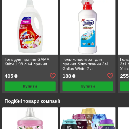
Гель для прання GAMA
Гель-концентрат для
Гель
Квіти 1.98 л 44 прання
прання білих тканин 3в1
3в1 
Gallus White 2 л
Унів
цикл
405
188
255
₴
₴
Купити
Купити
Подібні товари компанії