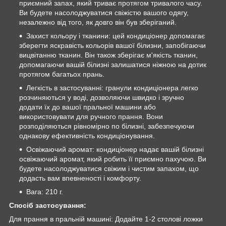
приємний запах, який триває протягом тривалого часу.
Ви будете насолоджуватися свіжістю вашого одягу,
незалежно від того, як довго він був зберіганий.
Захист кольору і тканини: цей кондиціонер допомагає
зберегти яскравість кольорів вашої білизни, запобігаючи
вицвітанню тканин. Він також зберігає м'якість тканин,
допомагаючи вашій білизні залишатися ніжною на дотик
протягом багатьох прань.
Легкість в застосуванні: гранули кондиціонера легко
розчиняються у воді, дозволяючи швидко і зручно
додати їх до вашої пральної машини або
використовувати для ручного прання. Вони
розподіляються рівномірно по білизні, забезпечуючи
однакову ефективність кондиціонування.
Освіжаючий аромат: кондиціонер надає вашій білизні
освіжаючий аромат, який робить її приємно пахучою. Ви
будете насолоджуватися свіжим і чистим запахом, що
додасть вам впевненості і комфорту.
Вага: 210 г.
Спосіб застосування:
Для прання в пральній машині: Додайте 1-2 столові ложки