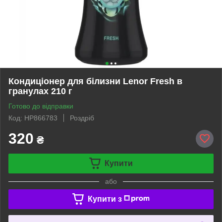
Кондиціонер для білизни Lenor Fresh в
гранулах 210 г
Готово до відправки
Код: HP866783
Роздріб
320
₴
Купити
або
Купити з