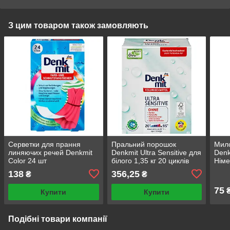
З цим товаром також замовляють
Серветки для прання
Пральний порошок
Мило
линяючих речей Denkmit
Denkmit Ultra Sensitive для
Denk
Color 24 шт
білого 1,35 кг 20 циклів
Німе
прання миючі засоби для
138
356,25
₴
₴
прання
75
Купити
Купити
Подібні товари компанії