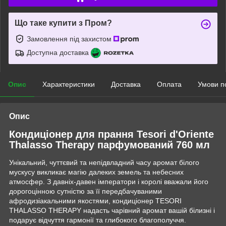
Що таке купити з Пром?
Замовлення під захистом
Доступна доставка
Опис
Характеристики
Доставка
Оплата
Умови п
Опис
Кондиціонер для прання Tesori d'Oriente
Thalasso Therapy парфумований 760 мл
Унікальний, чуттєвий та непідвладний часу аромат білого
мускусу викликає магію далеких земель та небесних
атмосфер. З давніх-давен імператори і королі вважали його
дорогоцінною сутністю за її передбачуваними
афродизіакальними якостями, кондиціонер TESORI
THALASSO THERAPY надасть чарівний аромат вашій білизні і
подарує відчуття гармонії та глибокого благополуччя.