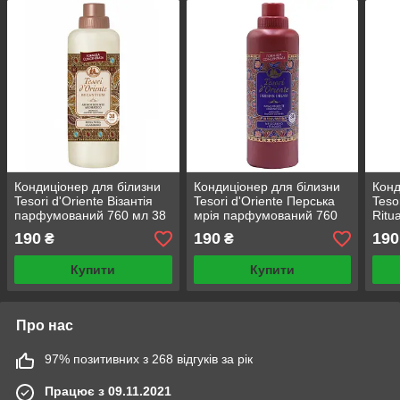
Кондиціонер для білизни
Кондиціонер для білизни
Конд
Tesori d'Oriente Візантія
Tesori d'Oriente Перська
Teso
парфумований 760 мл 38
мрія парфумований 760
Ritu
прань
мл 38 прань
мл 3
190
190
190
₴
₴
Купити
Купити
Про нас
97% позитивних з 268 відгуків за рік
Працює з 09.11.2021