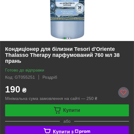
Кондиціонер для білизни Tesori d'Oriente
Thalasso Therapy парфумований 760 мл 38
прань
Готово до відправки
Код: GT055251
Роздріб
190
₴
Мінімальна сума замовлення на сайті — 250 ₴
Купити
або
Купити з