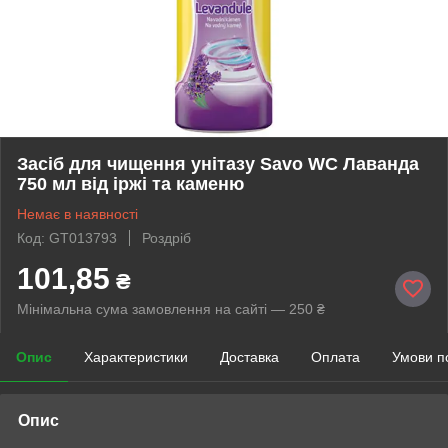
Засіб для чищення унітазу Savo WC Лаванда
750 мл від іржі та каменю
Немає в наявності
Код: GT013793
Роздріб
101,85
₴
Мінімальна сума замовлення на сайті — 250 ₴
Опис
Характеристики
Доставка
Оплата
Умови п
Опис