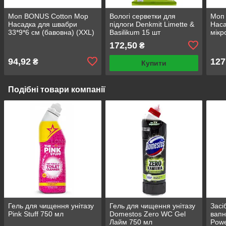
Моп BONUS Cotton Mop
Вологі серветки для
Моп
Насадка для швабри
підлоги Denkmit Limette &
Наса
33*9*6 см (бавовна) (XXL)
Basilikum 15 шт
мікр
(кол
172,50
₴
94,92
127
₴
Купити
Подібні товари компанії
Гель для чищення унітазу
Гель для чищення унітазу
Засі
Pink Stuff 750 мл
Domestos Zero WC Gel
вапн
Лайм 750 мл
Powe