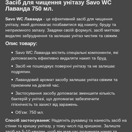
Засіб для чищення унітазу Savo WC
Лаванда 750 мл.
Savo WC Лаванда
- це ефективний засіб для чищення
унітазу, який допомагає позбавитися від накипу, бруду та
неприємного запаху. Завдяки своїй формулі, засіб миттєво
видаляє забруднення та залишає унітаз чистим та свіжим.
Опис товару:
Savo WC Лаванда містить спеціальні компоненти, які
допомагають ефективно видаляти накип та бруд.
Засіб не пошкоджує поверхні унітазу та не залишає
подряпин.
Лавандовий аромат засобу залишає унітаз свіжим та
приємним на довгий час.
Застосування засобу допомагає зменшити кількість
бактерій у унітазі, що допомагає забезпечити
гігієнічність та захист від заражень.
Об'єм: 750 мл.
Спосіб застосування:
Надягніть рукавиці та нанесіть засіб на
стінки та кришку унітазу, у тому числі під кришкою. Залиште
засіб на 5-10 хвилин, щоб він мав час розчинити накип та