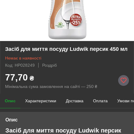
Засіб для миття посуду Ludwik персик 450 мл
Немає в наявності
Код: HP028249
Роздріб
77,70
₴
Мінімальна сума замовлення на сайті — 250 ₴
Опис
Характеристики
Доставка
Оплата
Умови п
Опис
Засіб для миття посуду Ludwik персик