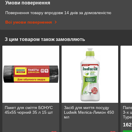
Умови повернення
Повернення товару впродовж 14 днів за домовленістю
Всі умови повернення
З цим товаром також замовляють
Пакет для смiття БОНУС
Засіб для миття посуду
Папе
45х55 чорний 35 л 15 шт
Ludwik Меліса-Лимон 450
3-х 
мл
Туре
162