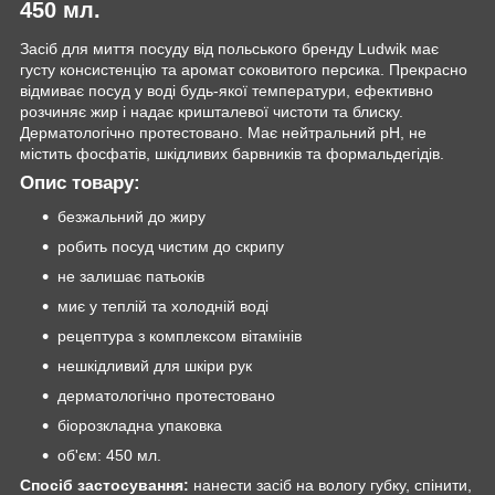
450 мл.
Засіб для миття посуду від польського бренду Ludwik має
густу консистенцію та аромат соковитого персика. Прекрасно
відмиває посуд у воді будь-якої температури, ефективно
розчиняє жир і надає кришталевої чистоти та блиску.
Дерматологічно протестовано. Має нейтральний рН, не
містить фосфатів, шкідливих барвників та формальдегідів.
Опис товару:
безжальний до жиру
робить посуд чистим до скрипу
не залишає патьоків
миє у теплій та холодній воді
рецептура з комплексом вітамінів
нешкідливий для шкіри рук
дерматологічно протестовано
біорозкладна упаковка
об'єм: 450 мл.
Спосіб застосування:
нанести засіб на вологу губку, спінити,