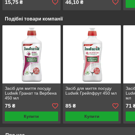
15,75
46,10
₴
₴
Подібні товари компанії
Засіб для миття посуду
Засіб для миття посуду
Засі
Ludwik Гранат та Вербена
Ludwik Грейпфрут 450 мл
Ludw
450 мл
мл
75
85
71
₴
₴
Купити
Купити