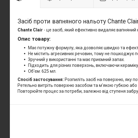
Засіб проти вапняного нальоту Chante Clai
Chante Clair
- це засіб, який ефективно видаляє вапняний н
Опис товару:
Має потужну формулу, яка дозволяє швидко та ефект
Не містить агресивних речовин, тому не пошкоджує п
Зручний у використанні та має приємний запах.
Підходить для різних поверхонь, включаючи кераміку, 
Об'єм: 625 мл.
Спосіб застосування:
Розпиліть засіб на поверхню, яку п
Ретельно витріть поверхню засобом та м'якою губкою або 
Повторюйте процес за потреби, залежно від ступеня забр