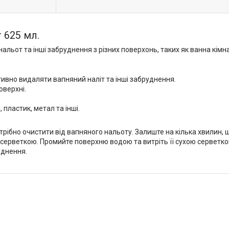
r 625 мл.
альот та інші забруднення з різних поверхонь, таких як ванна кімнат
ивно видаляти вапняний наліт та інші забруднення.
оверхні.
пластик, метал та інші.
отрібно очистити від вапняного нальоту. Залиште на кілька хвилин, 
серветкою. Промийте поверхню водою та витріть її сухою серветко
уднення.