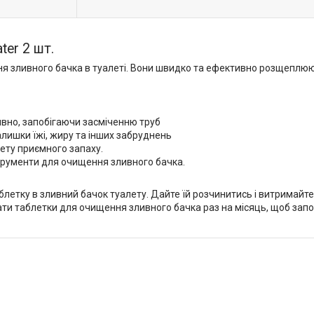
ter 2 шт.
ня зливного бачка в туалеті. Вони швидко та ефективно розщеплюют
вно, запобігаючи засміченню труб
алишки їжі, жиру та інших забруднень
ету приємного запаху.
нструменти для очищення зливного бачка.
аблетку в зливний бачок туалету. Дайте їй розчинитись і витримайт
и таблетки для очищення зливного бачка раз на місяць, щоб запоб