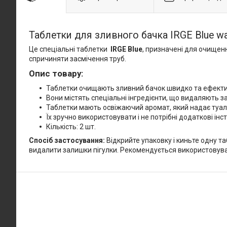
Таблетки для зливного бачка IRGE Blue wa
Це спеціальні таблетки
IRGE Blue
, призначені для очищен
спричиняти засмічення труб.
Опис товару:
Таблетки очищають зливний бачок швидко та ефекти
Вони містять спеціальні інгредієнти, що видаляють з
Таблетки мають освіжаючий аромат, який надає туал
Їх зручно використовувати і не потрібні додаткові і
Кількість: 2 шт.
Спосіб застосування:
Відкрийте упаковку і киньте одну т
видалити залишки пігулки. Рекомендується використовуват