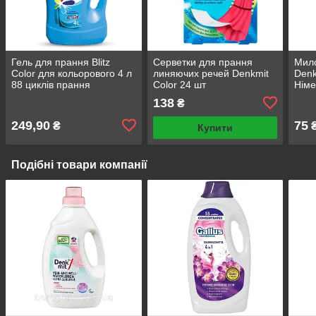
Гель для прання Blitz
Серветки для прання
Мило
Color для кольорового 4 л
линяючих речей Denkmit
Denk
88 циклів прання
Color 24 шт
Німе
138
₴
249,90
75
₴
Купити
Подібні товари компанії