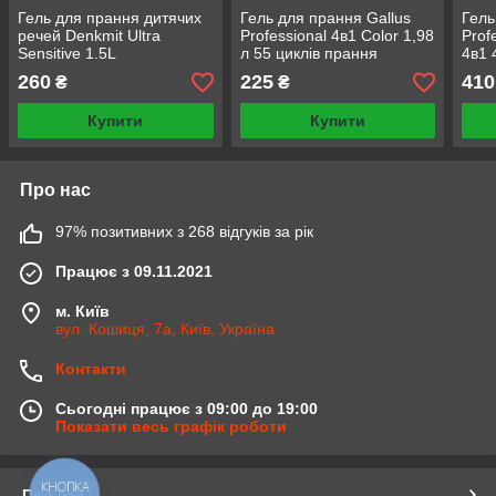
Гель для прання дитячих
Гель для прання Gallus
Гель
речей Denkmit Ultra
Professional 4в1 Color 1,98
Prof
Sensitive 1.5L
л 55 циклів прання
4в1 
пра
260
225
410
₴
₴
Купити
Купити
Про нас
97% позитивних з 268 відгуків за рік
Працює з 09.11.2021
м. Київ
вул. Кошиця, 7а, Київ, Україна
Контакти
Сьогодні працює з 09:00 до 19:00
Показати весь графік роботи
КНОПКА
Про нас