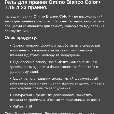
Гель для прання Omino Bianco Color+
1,15 л 23 прання.
Гель для прання
Omino Bianco Color+
- це високоякісний
засіб для прання кольоровогї білизни та одягу, який містить
спеціальні компоненти для захисту кольорів та відновлення
блиску тканин.
Опис продукту:
Захист кольору: формула засобу містить спеціальні
компоненти, які допомагають захистити кольорові
тканини від втрати кольору та забруднень.
Відновлення блиску: засіб містить компоненти, які
допомагають відновити блиск тканин та зберегти їх в
ідеальному стані.
Ефективність: завдяки високоякісній формулі засіб
забезпечує ефективне прання тканин, видаляючи навіть
найскладніші плями та забруднення.
Натуральні інгредієнти: допомагають захистити
тканини та зробити їх м'якими та приємними на дотик.
Об'єм: 1,15 л.
Спосіб застосування:
Для досягнення оптимальних