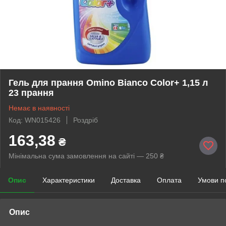
Гель для прання Omino Bianco Color+ 1,15 л
23 прання
Немає в наявності
Код: WN015426
Роздріб
163,38
₴
Мінімальна сума замовлення на сайті — 250 ₴
Опис
Характеристики
Доставка
Оплата
Умови п
Опис