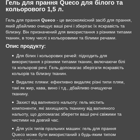
Гель для прання Queco для білого та
кольорового 1,5 л.
Гель для прання
Queco
- це високоякісний засіб для прання,
який дбайливо очищує ваші речі і зберігає їх яскравість та
білизну. Він призначений для використання з різними типами
тканин, в тому числі з кольоровими та білими речами.
Опис продукту:
Для білих і кольорових речей: підходить для
використання з різними типами тканин, включаючи білі
та кольорові речі. Гель допомагає зберігати яскравість
кольорів та білизну тканин.
Видаляє плями: ефективно видаляє різні типи плям,
такі як жир, кава, вино і т.д., дбайливо очищуючи
тканину.
Захист від вапняного нальоту: гель містить
компоненти, які захищають тканину від вапняного
нальоту, що допомагає зберегти ваші речі свіжими та
чистими на довгий час.
Для усіх типів пральних машин: гель для прання
Queco може бути використаний з будь-яким типом