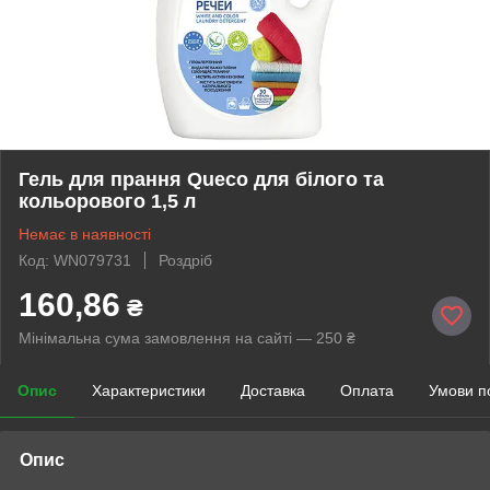
Гель для прання Queco для білого та
кольорового 1,5 л
Немає в наявності
Код: WN079731
Роздріб
160,86
₴
Мінімальна сума замовлення на сайті — 250 ₴
Опис
Характеристики
Доставка
Оплата
Умови п
Опис