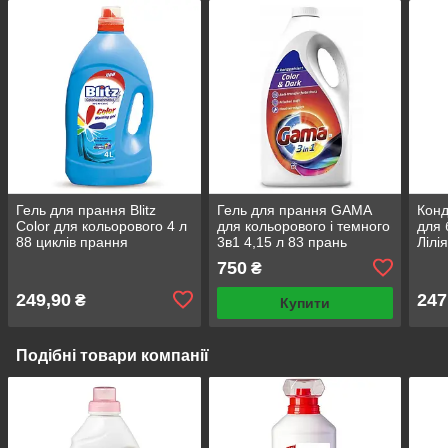
Гель для прання Blitz
Гель для прання GAMA
Конд
Color для кольорового 4 л
для кольорового і темного
для 
88 циклів прання
3в1 4,15 л 83 прань
Лілі
пра
750
₴
249,90
247
₴
Купити
Подібні товари компанії