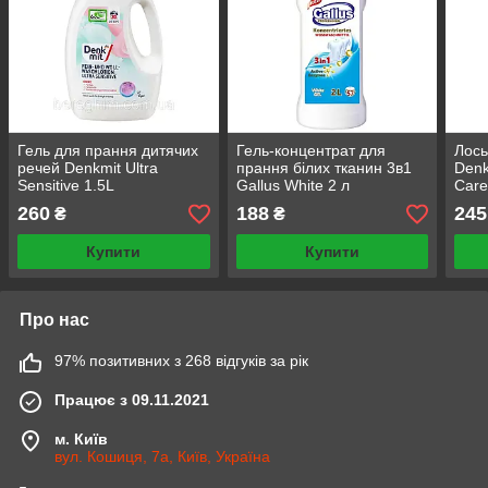
Гель для прання дитячих
Гель-концентрат для
Лось
речей Denkmit Ultra
прання білих тканин 3в1
Denk
Sensitive 1.5L
Gallus White 2 л
Care
рече
260
188
245
₴
₴
Купити
Купити
Про нас
97% позитивних з 268 відгуків за рік
Працює з 09.11.2021
м. Київ
вул. Кошиця, 7а, Київ, Україна