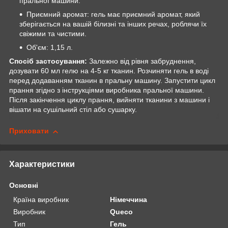
пральної машини.
Приємний аромат: гель має приємний аромат, який
зберігається на вашій білизні та інших речах, роблячи їх
свіжими та чистими.
Об'єм: 1,15 л.
Спосіб застосування:
Залежно від рівня забруднення,
дозувати 60 мл гелю на 4-5 кг тканин. Розчиняти гель в воді
перед додаванням тканин в пральну машину. Запустити цикл
прання згідно з інструкціями виробника пральної машини.
Після закінчення циклу прання, вийняти тканини з машини і
вішати на сушільний стіл або сушарку.
Приховати
Характеристики
Основні
Країна виробник
Німеччина
Виробник
Queco
Тип
Гель