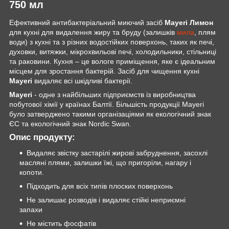
750 мл
Ефективний антибактеріальний миючий засіб
Mayeri Лимон
для кухні для видалення жиру та бруду (залишків
мила
, плям
води) з кухні та з різних водостійких поверхонь, таких як печі,
духовки, витяжки, мікрохвильові печі, холодильники, стільниці
та раковини. Кухня – це вологе приміщення, яке є ідеальним
місцем для зростання бактерій. Засіб для чищення кухні
Mayeri
видаляє всі шкідливі бактерії.
Mayeri
- одне з найбільших підприємств із виробництва
побутової хімії у країнах Балтії. Більшість продукції Mayeri
було затверджено такими організаціями як екологічний знак
ЄС та екологічний знак Nordic Swan.
Опис продукту:
Видаляє звістку застарілі жирові забруднення, засохлі
масляні плями, залишки їжі, що пригоріли, нагару і
копоти.
Підходить для всіх типів плоских поверхонь
Не залишає розводів і видаляє стійкі неприємні
запахи
Не містить фосфатів