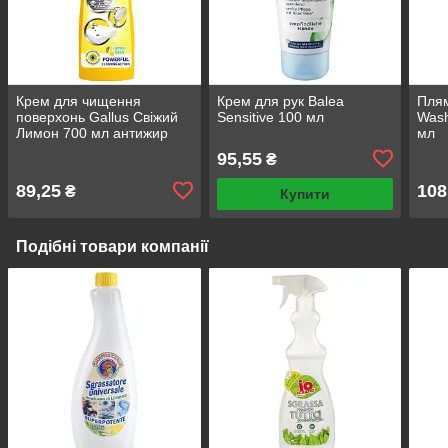
Крем для чищення
Крем для рук Balea
Плям
поверхонь Gallus Свіжий
Sensitive 100 мл
Wash
Лимон 700 мл антижир
мл
для кухні
95,55
₴
89,25
108
₴
Купити
Подібні товари компанії