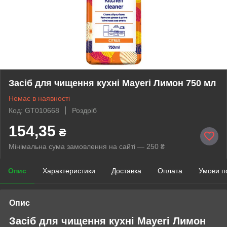
Засіб для чищення кухні Mayeri Лимон 750 мл
Немає в наявності
Код: GT010668
Роздріб
154,35
₴
Мінімальна сума замовлення на сайті — 250 ₴
Опис
Характеристики
Доставка
Оплата
Умови п
Опис
Засіб для чищення кухні Mayeri Лимон