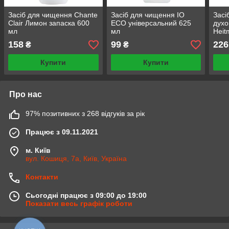
Засіб для чищення Chante
Засіб для чищення IO
Засі
Clair Лимон запаска 600
ECO універсальний 625
духо
мл
мл
Heit
для 
158
99
226
₴
₴
Купити
Купити
Про нас
97% позитивних з 268 відгуків за рік
Працює з 09.11.2021
м. Київ
вул. Кошиця, 7а, Київ, Україна
Контакти
Сьогодні працює з 09:00 до 19:00
Показати весь графік роботи