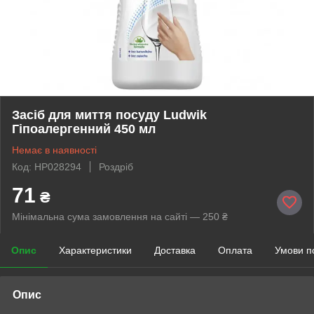
Засіб для миття посуду Ludwik
Гіпоалергенний 450 мл
Немає в наявності
Код: HP028294
Роздріб
71
₴
Мінімальна сума замовлення на сайті — 250 ₴
Опис
Характеристики
Доставка
Оплата
Умови п
Опис