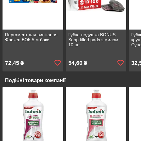
Пергамент для випiкання
Губка-подушка BONUS
Губк
Фрекен БОК 5 м бокс
Soap filled pads з милом
круп
10 шт
Супе
72,45
54,60
32,
₴
₴
Подібні товари компанії