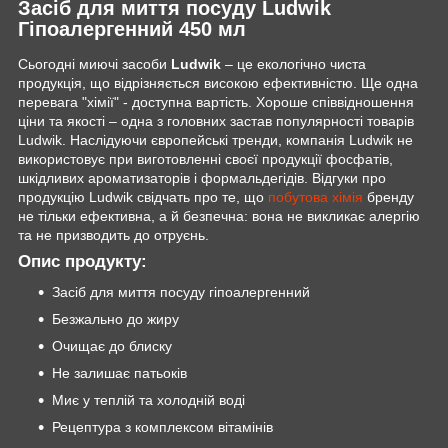
Засіб для миття посуду Ludwik
Гіпоалергенний 450 мл
Сьогодні миючі засоби
Ludwik
– це екологічно чиста
продукція, що відрізняється високою ефективністю. Ще одна
перевага "хімії" - доступна вартість. Хороше співвідношення
ціни та якості – одна з головних застав популярності товарів
Ludwik. Наслідуючи європейські тренди, компанія Ludwik не
використовує при виготовленні своєї продукції фосфатів,
шкідливих ароматизаторів і формальдегідів. Відгуки про
продукцію Ludwik свідчать про те, що
побутова хімія
бренду
не тільки ефективна, а й безпечна: вона не викликає алергію
та не призводить до отруєнь.
Опис продукту:
Засіб для миття посуду гіпоалергенний
Безжально до жиру
Очищає до блиску
Не залишає патьоків
Миє у теплій та холодній воді
Рецептура з комплексом вітамінів