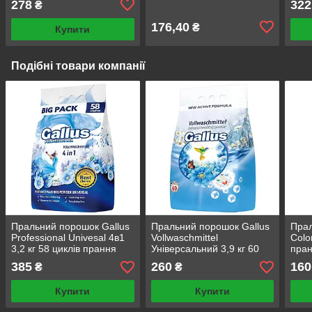
278
322
₴
176,40
₴
Купити
Подібні товари компанії
Пральний порошок Gallus
Пральний порошок Gallus
Прал
Professional Univesal 4в1
Vollwaschmittel
Colo
3,2 кг 58 циклів прання
Універсальний 3,9 кг 60
пра
миючі засоби для прання
циклів прання
385
260
160
₴
₴
Купити
Купити