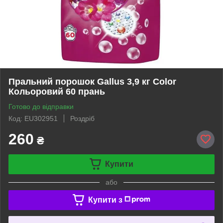
Пральний порошок Gallus 3,9 кг Color
Кольоровий 60 прань
Готово до відправки
Код: EU302951
Роздріб
260
₴
Купити
або
Купити з