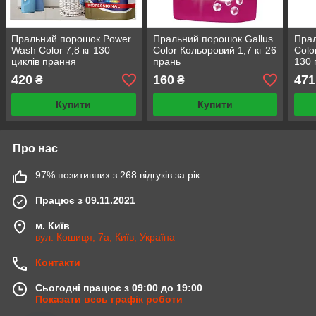
Пральний порошок Power
Пральний порошок Gallus
Прал
Wash Color 7,8 кг 130
Color Кольоровий 1,7 кг 26
Colo
циклів прання
прань
130 
ткан
420
160
471
₴
₴
Купити
Купити
Про нас
97% позитивних з 268 відгуків за рік
Працює з 09.11.2021
м. Київ
вул. Кошиця, 7а, Київ, Україна
Контакти
Сьогодні працює з 09:00 до 19:00
Показати весь графік роботи