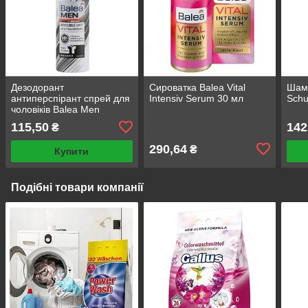
Дезодорант
Сироватка Balea Vital
Шамп
антиперспірант спрей для
Intensiv Serum 30 мл
Schu
чоловіків Balea Men
Invisible 200 ml
115,50
142
₴
290,64
₴
Купити
Подібні товари компанії