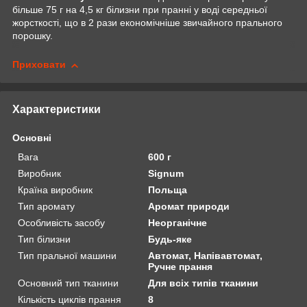
більше 75 г на 4,5 кг білизни при пранні у воді середньої
жорсткості, що в 2 рази економічніше звичайного прального
порошку.
Приховати
Характеристики
Основні
Вага
600 г
Виробник
Signum
Країна виробник
Польща
Тип аромату
Аромат природи
Особливість засобу
Неорганічне
Тип білизни
Будь-яке
Тип пральної машини
Автомат, Напівавтомат,
Ручне прання
Основний тип тканини
Для всіх типів тканини
Кількість циклів прання
8