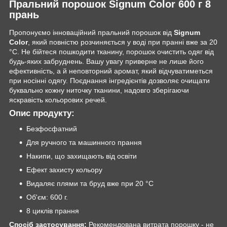
Пральний порошок Signum Color 600 г 8
прань
Пропонуємо інноваційний пральний порошок від
Signum
Color
, який повністю розчиняється у воді при пранні вже за 20
°C. Не бійтеся пошкодити тканину, порошок очистить одяг від
будь-яких забруднень. Вашу увагу приверне не лише його
ефективність, а й неповторний аромат, який відчуватиметься
при носінні одягу. Поєднання інгредієнтів дозволяє очищати
буквально кожну ниточку тканини, надовго зберігаючи
яскравість кольорових речей.
Опис продукту:
Безфосфатний
Для ручного та машинного прання
Накипи, що захищають від освіти
Ефект захисту кольору
Видаляє плями та бруд вже при 20 °C
Об'єм: 600 г.
8 циклів прання
Спосіб застосування:
Рекомендована витрата порошку - не