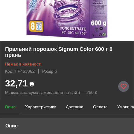
Пральний порошок Signum Color 600 г 8
прань
Немає в наявності
Код: HP463862
Роздріб
32,71
₴
Мінімальна сума замовлення на сайті — 250 ₴
Опис
Характеристики
Доставка
Оплата
Умови п
Опис