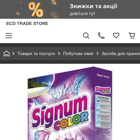
ECO TRADE STORE
Товари та послуги
Побутова хімія
Засоби для пранн