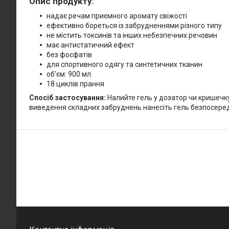
Опис продукту:
надає речам приємного аромату свіжості
ефективно бореться із забрудненнями різного типу
не містить токсинів та інших небезпечних речовин
має антистатичний ефект
без фосфатів
для спортивного одягу та синтетичних тканин
об'єм: 900 мл.
18 циклів прання
Спосіб застосування:
Налийте гель у дозатор чи кришечку
виведення складних забруднень нанесіть гель безпосере