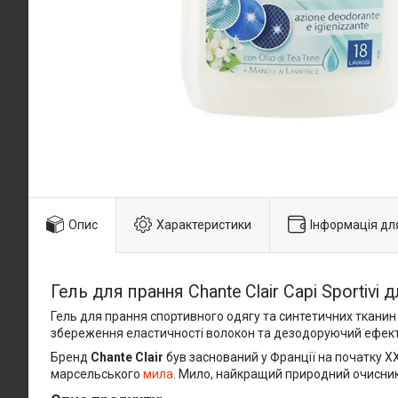
Опис
Характеристики
Інформація дл
Гель для прання Chante Сlair Capi Sportivi
Гель для прання спортивного одягу та синтетичних ткани
збереження еластичності волокон та дезодоруючий ефект
Бренд
Chante Clair
був заснований у Франції на початку ХХ
марсельського
мила
. Мило, найкращий природний очисник, 