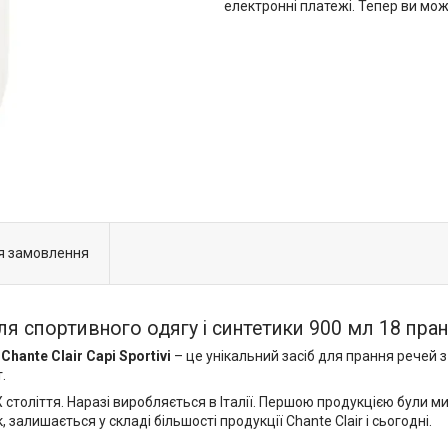
електронні платежі. Тепер ви мо
я замовлення
 для спортивного одягу і синтетики 900 мл 18 пра
н
Chante Сlair Capi Sportivi
– це унікальний засіб для прання речей 
.
 століття. Наразі виробляється в Італії. Першою продукцією були м
залишається у складі більшості продукції Chante Clair і сьогодні.