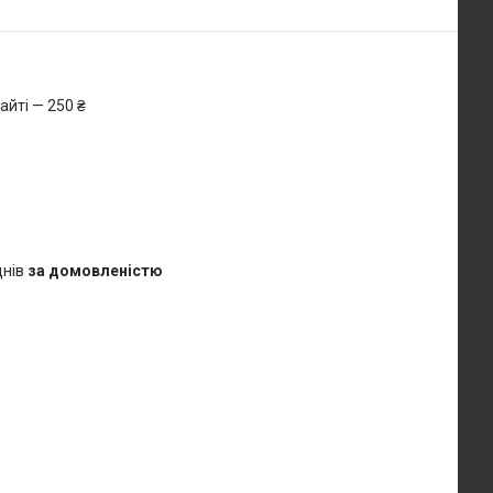
айті — 250 ₴
днів
за домовленістю