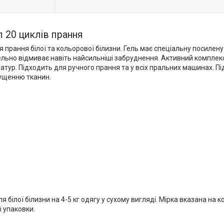
л 20 циклів прання
я прання білої та кольорової білизни. Гель має спеціальну посилен
тельно відмиває навіть найсильніші забруднення. Активний комплекс
ур. Підходить для ручного прання та у всіх пральних машинах. Під ч
лущенню тканин.
 білої білизни на 4-5 кг одягу у сухому вигляді. Мірка вказана на 
і упаковки.