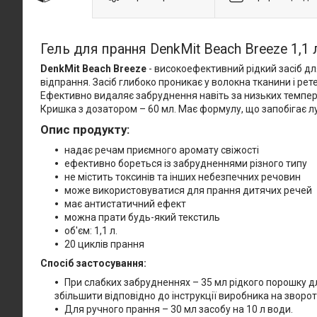
Гель для прання DenkMit Beach Breeze 1,1 
DenkMit Beach Breeze
- високоефективний рідкий засіб дл
відпрання. Засіб глибоко проникає у волокна тканини і ре
Ефективно видаляє забруднення навіть за низьких температ
Кришка з дозатором – 60 мл. Має формулу, що запобігає 
Опис продукту:
надає речам приємного аромату свіжості
ефективно бореться із забрудненнями різного типу
не містить токсинів та інших небезпечних речовин
може використовуватися для прання дитячих речей
має антистатичний ефект
можна прати будь-який текстиль
об'єм: 1,1 л.
20 циклів прання
Спосіб застосування:
При слабких забрудненнях – 35 мл рідкого порошку для
збільшити відповідно до інструкції виробника на зворот
Для ручного прання – 30 мл засобу на 10 л води.