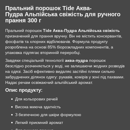
Пральний порошок Tide Аква-
Пудра Альпійська cвіжість для ручного
прання 300 г
Пральний порошок
Tide Аква-Пудра Альпійська свіжість
призначений для прання вручну. Він не містить консервантів,
фосфатів та хлорних відбілювачів. Формула продукту
розроблена на основі 85% біорозкладних компонентів, а
упаковка підлягає вторинній переробці.
Завдяки спеціальній технології
аква-пудра
порошок
безслідно розчиняється у воді, не залишаючи жодних розводів
на одязі. Засіб ефективно видаляє застійні плями сильно
забруднених ділянок одягу: рукавів, комірів у зоні під пахвами.
Надає речам освіжаючий альпійський аромат.
Опис продукту:
Для кольорових речей
Висока миюча здатність
З безпечною для шкіри формулою
Легкий приємний аромат