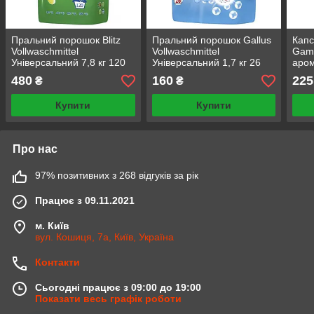
Пральний порошок Blitz
Пральний порошок Gallus
Капс
Vollwaschmittel
Vollwaschmittel
Gama
Універсальний 7,8 кг 120
Універсальний 1,7 кг 26
аром
циклів прання миючі
прань
480
160
225
₴
₴
засоби для прання
Купити
Купити
Про нас
97% позитивних з 268 відгуків за рік
Працює з 09.11.2021
м. Київ
вул. Кошиця, 7а, Київ, Україна
Контакти
Сьогодні працює з 09:00 до 19:00
Показати весь графік роботи