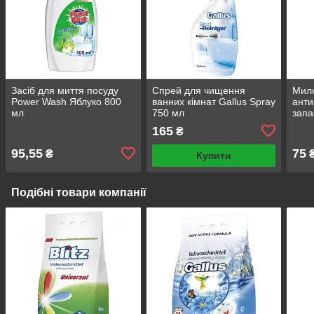
Засіб для миття посуду
Спрей для чищення
Мило
Power Wash Яблуко 800
ванних кімнат Gallus Spray
анти
мл
750 мл
запа
165
₴
95,55
75
₴
Купити
Подібні товари компанії