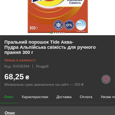
Пральний порошок Tide Аква-
Пудра Альпійська cвіжість для ручного
прання 300 г
Немає в наявності
Код: SV535394
Роздріб
68,25
₴
Мінімальна сума замовлення на сайті — 250 ₴
Опис
Характеристики
Доставка
Оплата
Умови п
Опис