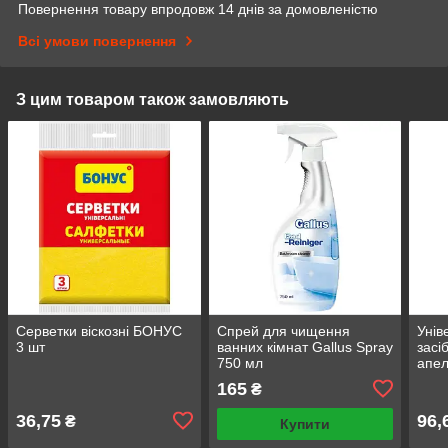
Повернення товару впродовж 14 днів за домовленістю
Всі умови повернення
З цим товаром також замовляють
Серветки віскозні БОНУС
Спрей для чищення
Унів
3 шт
ванних кімнат Gallus Spray
засі
750 мл
апе
0,5 
165
₴
36,75
96,
₴
Купити