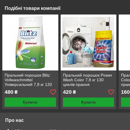
Подібні товари компанії
Пральний порошок Blitz
Пральний порошок Power
Прал
Vollwaschmittel
Wash Color 7,8 кг 130
Colo
Універсальний 7,8 кг 120
циклів прання
пра
циклів прання миючі
480
420
160
₴
₴
засоби для прання
Купити
Купити
Про нас