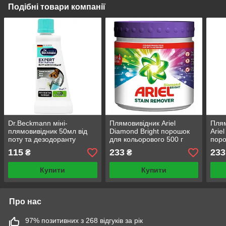
Подібні товари компанії
Dr.Beckmann міні-
Плямовивідник Ariel
Плям
плямовивідник 50мл від
Diamond Bright порошок
Arie
поту та дезодоранту
для кольорового 500 г
поро
засіб для виведення плям
плям
115
233
233
₴
₴
Купити
Купити
Про нас
97% позитивних з 268 відгуків за рік