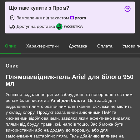
Що таке купити з Пром?
Замовлення під захистом
Доступна доставка
Опис
Характеристики
Доставка
Оплата
Умови п
Опис
Плямовивідник-гель Ariel для білого 950
мл
Успішне видалення різних забруднень та повернення світлим
речам білої чистоти з
Ariel для білого
. Цей засіб для
видалення плям є безпечним для тканин, оскільки не містить
у складі хлору. Продукт збагачений аніонними ПАР та
кисневими відбілювачами, завдяки яким ефективно видаляє
плями від бруду, трави, їжі, напоїв тощо. Засіб може бути
використаний або на додачу до порошку, або для
замочування застарілих плям. Гель дбайливо впливає на