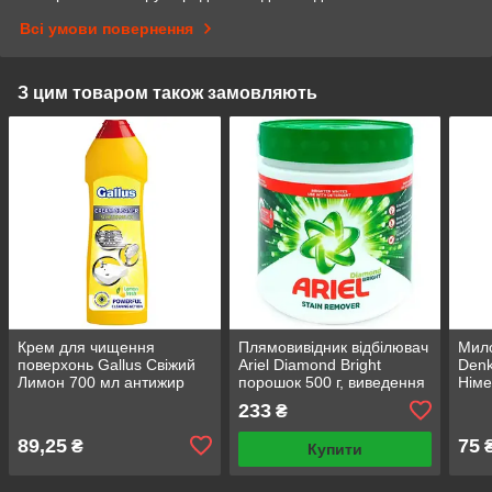
Всі умови повернення
З цим товаром також замовляють
Крем для чищення
Плямовивідник відбілювач
Мило
поверхонь Gallus Свіжий
Ariel Diamond Bright
Denk
Лимон 700 мл антижир
порошок 500 г, виведення
Німе
для кухні
плям, Іспанія, Опт
233
₴
89,25
75
₴
Купити