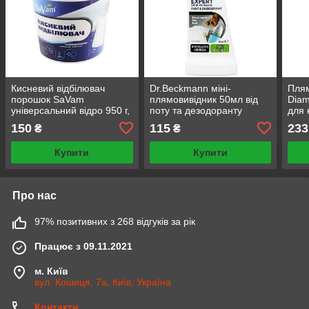
Кисневий відбілювач
Dr.Beckmann міні-
Плям
порошок SaVam
плямовивідник 50мл від
Diam
універсальний відро 950 г,
поту та дезодоранту
для 
Туреччина, перкарбонат
засі
150
115
233
₴
₴
натрію, Опт, персоль
Купити
Купити
Про нас
97% позитивних з 268 відгуків за рік
Працює з 09.11.2021
м. Київ
вул. Кошиця, 7а, Київ, Україна
Контакти