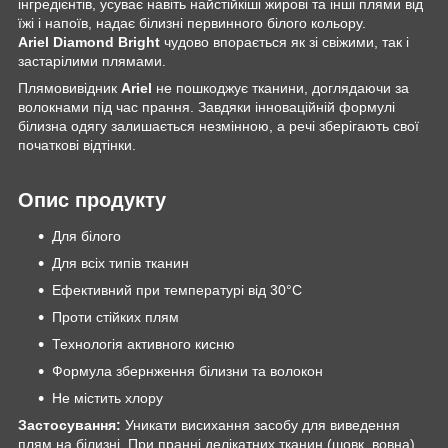
інгредієнтів, усуває навіть найстійкіші жирові та інші плями від
їжі і напоїв, надає білизні первинного білого кольору.
Ariel Diamond Bright
чудово впорається як зі свіжими, так і
застарілими плямами.
Плямовивідник
Ariel
не пошкоджує тканини, доглядаючи за
волокнами під час прання. Завдяки інноваційній формулі
білизна одягу залишається незмінною, а речі зберігають свої
початкові відтінки.
Опис продукту
Для білого
Для всіх типів тканин
Ефективний при температурі від 30°C
Проти стійких плям
Технологія активного кисню
Формула збернження білизни та волокон
Не містить хлору
Застосування:
Уникати висихання засобу для виведення
плям на білизні. При пранні делікатних тканин (шовк, вовна)