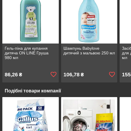
Гель-піна для купання
Шампунь Babylove
Засі
дитяча ON LINE Груша
дитячий з мальвою 250 мл
для 
980 мл
мл
86,26
106,78
155
₴
₴
Подібні товари компанії