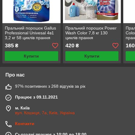
Пральний порошок Gallus
Пральний порошок Power
Прал
Professional Univesal 4в1
Wash Color 7,8 кг 130
Colo
3,2 кг 58 циклів прання
циклів прання
пра
миючі засоби для прання
385
420
160
₴
₴
Купити
Купити
Про нас
97% позитивних з 268 відгуків за рік
Працює з 09.11.2021
м. Київ
вул. Кошиця, 7а, Київ, Україна
Контакти
Сьогодні працює з 10:00 до 18:00