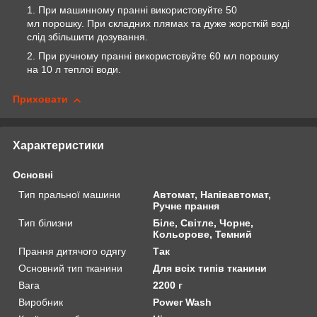
При машинному пранні використовуйте 50
мл порошку. При складних плямах та дуже жорсткій воді
слід збільшити дозування.
При ручному пранні використовуйте 60 мл порошку
на 10 л теплої води.
Приховати
Характеристики
Основні
Тип пральної машини
Автомат, Напівавтомат,
Ручне прання
Тип білизни
Біле, Світле, Чорне,
Кольорове, Темний
Прання дитячого одягу
Так
Основний тип тканини
Для всіх типів тканини
Вага
2200 г
Виробник
Power Wash