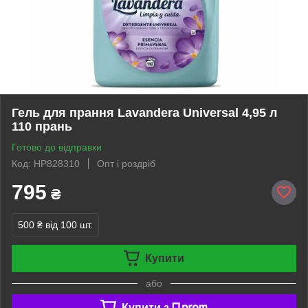
Гель для прання Lavandera Universal 4,95 л
110 прань
Готово до відправки
Код: HP828310
Опт і роздріб
795
₴
500 ₴
від 100 шт.
Купити
або
Купити з