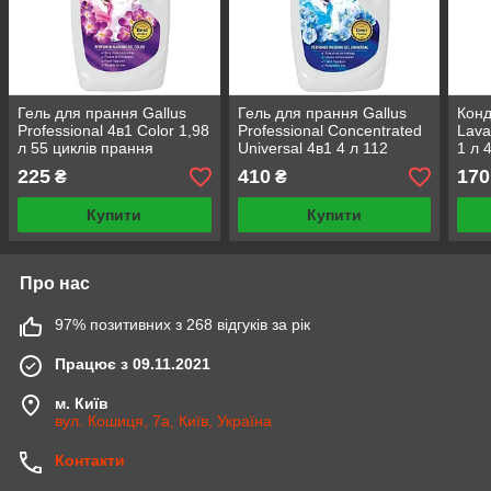
Гель для прання Gallus
Гель для прання Gallus
Конд
Professional 4в1 Color 1,98
Professional Concentrated
Lava
л 55 циклів прання
Universal 4в1 4 л 112
1 л 
циклів прання
225
410
170
₴
₴
Купити
Купити
Про нас
97% позитивних з 268 відгуків за рік
Працює з 09.11.2021
м. Київ
вул. Кошиця, 7а, Київ, Україна
Контакти