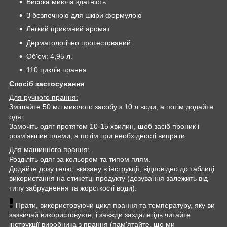
Висока миюча здатність
З безпечною для шкіри формулою
Легкий приємний аромат
Дерматологічно протестований
Об'єм: 4,95 л.
110 циклів прання
Спосіб застосування
Для ручного прання:
Змішайте 50 мл миючого засобу з 10 л води, а потім додайте
одяг.
Замочіть одяг протягом 10-15 хвилин, щоб засіб проник і
розм'якшив плями, а потім при необхідності випрати.
Для машинного прання:
Розділіть одяг за кольором та типом плям.
Додайте дозу гелю, вказану в інструкції, відповідно до таблиці
використання на етикетці продукту (дозування залежить від
типу забруднення та жорсткості води).
Прати, використовуючи цикл прання та температуру, яку ви
зазвичай використовуєте, і завжди заздалегідь читайте
інструкції виробника з прання (пам'ятайте, що ми