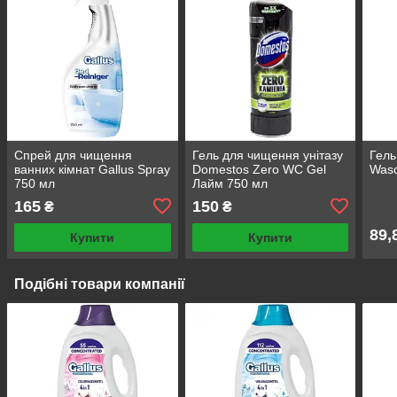
Спрей для чищення
Гель для чищення унітазу
Гель
ванних кімнат Gallus Spray
Domestos Zero WC Gel
Wasc
750 мл
Лайм 750 мл
165
150
₴
₴
89,
Купити
Купити
Подібні товари компанії