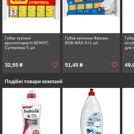
Губки кухонні
Губка кухонна Фрекен
Губ
крупнопористі БОНУС
БОК MAX 5+1 шт
scra
Суперпіна 5 шт
для 
подр
32,55
51,45
49,
₴
₴
Подібні товари компанії