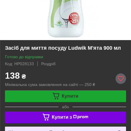
Засіб для миття посуду Ludwik М'ята 900 мл
Готово до відправки
Код: HP028133
Роздріб
138
₴
Мінімальна сума замовлення на сайті — 250 ₴
Купити
або
Купити з