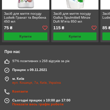
Засіб для миття посуду
Засіб для миття посуду
Засі
Ludwik Гранат та Вербена
Gallus Spulmittell Minze
Ludw
450 мл
Duft М'ята 850 мл
75
115
85
₴
₴
Купити
Купити
Про нас
97% позитивних з 268 відгуків за рік
Працює з 09.11.2021
м. Київ
вул. Кошиця, 7а, Київ, Україна
Контакти
Сьогодні працює з 10:00 до 17:00
Показати весь графік роботи