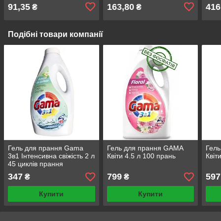
91,35
163,80
416
₴
₴
Подібні товари компанії
Гель для прання Gama
Гель для прання GAMA
Гел
3в1 Інтенсивна свіжість 2 л
Квіти 4.5 л 100 прань
Квіт
45 циклів прання
347
799
597
₴
₴
Купити
Купити