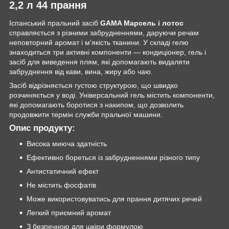
2,2 л 44 прання
Іспанський пральний засіб
GAMA Марсель і лотос
справляється з різними забрудненнями, даруючи речам
неповторний аромат і м'якість тканини. У складі гелю
знаходиться три активні компоненти — кондиціонер, гель і
засіб для виведення плям, які допомагають видаляти
забруднення від кави, вина, жиру або чаю.
Засіб відрізняється густою структурою, що швидко
розчиняється у воді. Універсальний гель містить компоненти,
які допомагають боротися з накипом, що дозволить
продовжити термін служби пральної машини.
Опис продукту:
Висока миюча здатність
Ефективно бореться із забрудненнями різного типу
Антистатичний ефект
Не містить фосфатів
Може використовуватись для прання дитячих речей
Легкий приємний аромат
З безпечною для шкіри формулою