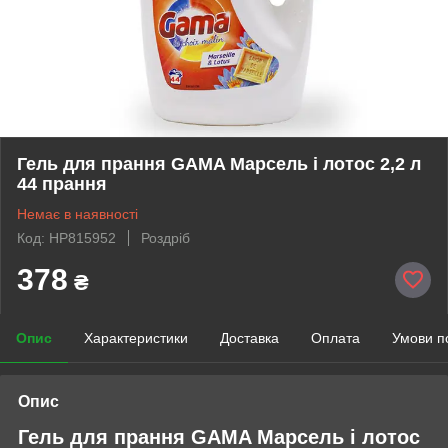
Гель для прання GAMA Марсель і лотос 2,2 л
44 прання
Немає в наявності
Код: HP815952
Роздріб
378
₴
Опис
Характеристики
Доставка
Оплата
Умови п
Опис
Гель для прання GAMA Марсель і лотос