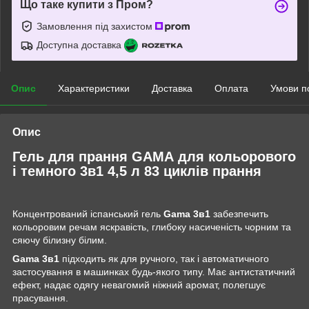
Що таке купити з Пром?
Замовлення під захистом
Доступна доставка
Опис
Характеристики
Доставка
Оплата
Умови п
Опис
Гель для прання GAMA для кольорового
і темного 3в1 4,5 л 83 циклів прання
Концентрований іспанський гель
Gama
3в1
забезпечить
кольоровим речам яскравість, глибоку насиченість чорним та
сяючу білизну білим.
Gama
3в1
підходить як для ручного, так і автоматичного
застосування в машинках будь-якого типу. Має антистатичний
ефект, надає одягу невагомий ніжний аромат, полегшує
прасування.