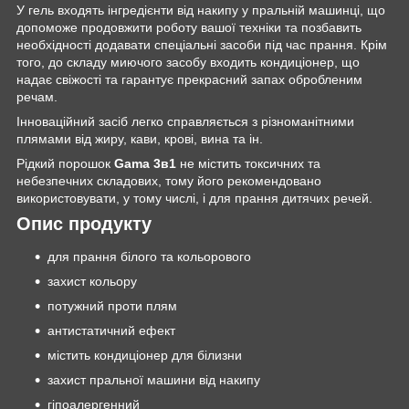
У гель входять інгредієнти від накипу у пральній машинці, що
допоможе продовжити роботу вашої техніки та позбавить
необхідності додавати спеціальні засоби під час прання. Крім
того, до складу миючого засобу входить кондиціонер, що
надає свіжості та гарантує прекрасний запах обробленим
речам.
Інноваційний засіб легко справляється з різноманітними
плямами від жиру, кави, крові, вина та ін.
Рідкий порошок
Gama
3в1
не містить токсичних та
небезпечних складових, тому його рекомендовано
використовувати, у тому числі, і для прання дитячих речей.
Опис продукту
для прання білого та кольорового
захист кольору
потужний проти плям
антистатичний ефект
містить кондиціонер для білизни
захист пральної машини від накипу
гіпоалергенний