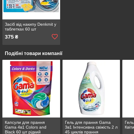
Засіб від накипу Denkmit у
таблетках 60 шт
375
₴
Подібні товари компанії
Капсули для прання
Гель для прання Gama
Гел
Gama 4в1 Colors and
3в1 Інтенсивна свіжість 2 л
Квіт
Black 60 шт рідкий
45 циклів прання