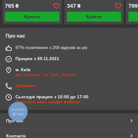
порошок автомат для
765
347
799
₴
₴
кольорових та чорних
тканин
Купити
Купити
Про нас
97% позитивних з 268 відгуків за рік
Працює з 09.11.2021
м. Київ
вул. Кошиця, 7а, Київ, Україна
Контакти
Сьогодні працює з 10:00 до 17:00
Показати весь графік роботи
КНОПКА
ЗВ'ЯЗКУ
Про нас
Контакти