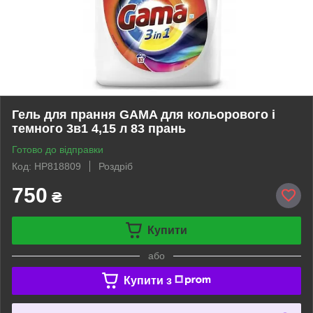
Гель для прання GAMA для кольорового і
темного 3в1 4,15 л 83 прань
Готово до відправки
Код: HP818809
Роздріб
750
₴
Купити
або
Купити з