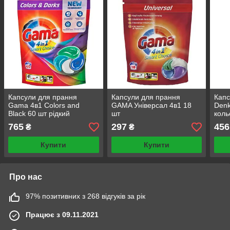
Капсули для прання
Капсули для прання
Капс
Gama 4в1 Colors and
GAMA Універсал 4в1 18
Denk
Black 60 шт рідкий
шт
коль
порошок автомат для
765
297
456
₴
₴
кольорових та чорних
тканин
Купити
Купити
Про нас
97% позитивних з 268 відгуків за рік
Працює з 09.11.2021