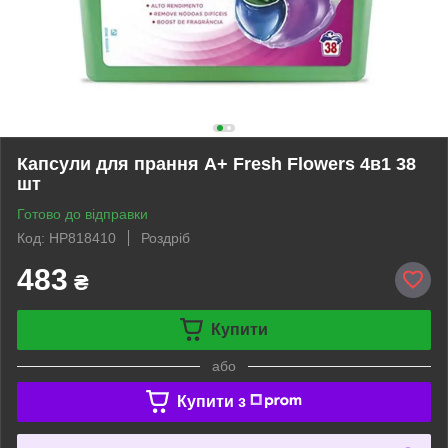
Капсули для прання А+ Fresh Flowers 4в1 38
шт
Готово до відправки
Код: HP818410
Роздріб
483
₴
Купити
або
Купити з