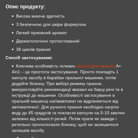
Опис продукту:
Висока миюча здатність
З безпечною для шкіри формулою
Легкий приємний аромат
Дерматологічно протестований
38 циклів прання
Спосіб застосування:
Ключова особливість гелевих
капсул для прання
А+
4in1 – це простота застосування. Просто покладіть 1
капсулу засобу в барабан пральної машинки, потім
додайте білизну. При виборі режиму прання,
використовуйте рекомендації вказані на бирці речі та в
інструкції до машинки. Особливості застосування в
пральній машинці напівавтомат не відрізняються від
автоматичної. Для ручного прання необхідно нагріти
воду до 45 градусів та покласти капсули на 5-10 хвилин
залежно від кількості речей. Потім прати як завжди і
ретельно прополоскати білизну, щоб не залишилося
залишків засобу.