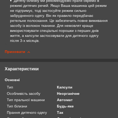
Дитячу білизну ми рекомендуємо прати окремо в
режимі дитячих речей. Якщо Ваша машинка цей режим
не підтримує, тоді застосуйте режим сильно
забрудненого одягу. Він як правило передбачає
ретельне полоскання. Це забезпечить повне вимивання
засобу із волокон тканини. Для немовлят краще
використовувати спеціальні порошки з перших днів
життя, а капсули застосовувати для дитячого одягу
після 3-х місяців.
Приховати
Характеристики
Основні
Тип
Капсули
Особливість засобу
Неорганічне
Тип пральної машини
Автомат
Тип білизни
Будь-яке
Прання дитячого одягу
Так