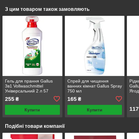
З цим товаром також замовляють
Гель для прання Gallus
Спрей для чищення
Рідк
3в1 Vollwaschmittel
ванних кімнат Gallus Spray
Gall
Універсальний 2 л 57
750 мл
Ягод
циклів прання
255
165
₴
₴
117
Купити
Купити
Подібні товари компанії