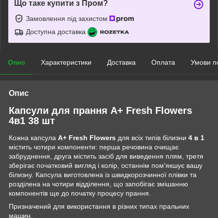
Що таке купити з Пром?
Замовлення під захистом
Доступна доставка
Опис
Характеристики
Доставка
Оплата
Умови п
Опис
Капсули для прання А+ Fresh Flowers
4в1 38 шт
Кожна капсула
A+ Fresh Flowers
для всіх типів білизни
4 в 1
містить чотири компоненти: перша речовина очищає
забруднення, друга містить засіб для виведення плям, третя
зберігає початковий вигляд і колір, останнім пом'якшує вашу
білизну. Капсула виготовлена із швидкорозчинної плівки та
розділена на чотири відділення, що запобігає змішанню
компонентів ще до початку процесу прання.
Призначений для використання в різних типах пральних
машин.