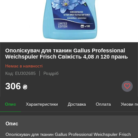
Ополіскувач для тканин Gallus Professional
Weichspuler Frisch Свіжість 4,08 л 120 прань
Немає в наявності
Код: EU302685
Роздріб
306
₴
Опис
Характеристики
Доставка
Оплата
Умови п
Опис
Ополіскувач для тканин Gallus Professional Weichspuler Frisch