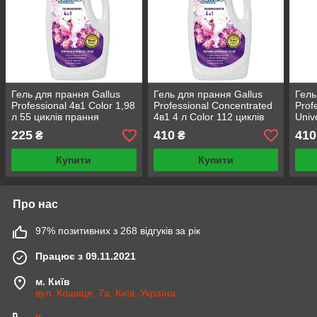
Гель для прання Gallus
Гель для прання Gallus
Гель
Professional 4в1 Color 1,98
Professional Concentrated
Prof
л 55 циклів прання
4в1 4 л Color 112 циклів
Univ
прання
цикл
225
410
410
₴
₴
Купити
Купити
Про нас
97% позитивних з 268 відгуків за рік
Працює з 09.11.2021
м. Київ
вул. Кошиця, 7а, Київ, Україна