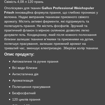
Свіжість 4,08 л 120 прань
Ополіскувач для тканин
Gallus Professional Weichspuler
Frisch
інноваційна формула прання, що глибоко проникає у
волокна. Надає випраним тканинам приємного свіжого
аромату. Містить активні ферменти, які підтримують та
полегшують прання. Не містить фосфатів. Зручний та
практичний флакон із мірною склянкою дозволяє легко
дозувати гель. Кондиціонер, який після кожного полоскання
білизни залишає тканини м'якими та приємними на дотик,
полегшує прасування, залишає приємний аромат на
тривалий час, зменшує електризацію. Зберігає колір тканини.
Опис продукту:
Автоматичне та ручне прання
Всі види білизни
Антистатична дія
Ароматизація
Полегшення прасування
Безфосфатний
120 циклів прання