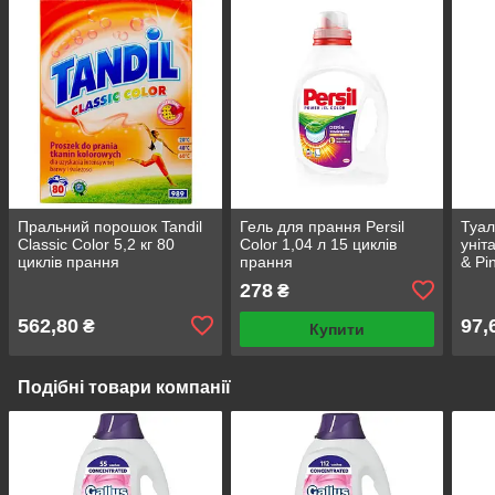
Пральний порошок Tandil
Гель для прання Persil
Туал
Classic Color 5,2 кг 80
Color 1,04 л 15 циклів
уніт
циклів прання
прання
& Pi
278
₴
562,80
97,
₴
Купити
Подібні товари компанії